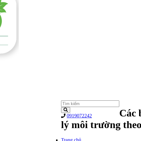
Các 
0919072242
lý môi trường the
Trang chủ