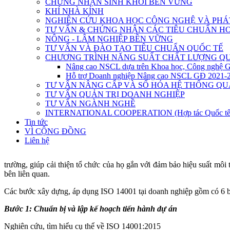
CHỨNG NHẬN SINH KHỐI BỀN VỮNG
KHÍ NHÀ KÍNH
NGHIÊN CỨU KHOA HỌC CÔNG NGHỆ VÀ PHÁT
TƯ VẤN & CHỨNG NHẬN CÁC TIÊU CHUẨN HO
NÔNG - LÂM NGHIỆP BỀN VỮNG
TƯ VẤN VÀ ĐÀO TẠO TIÊU CHUẨN QUỐC TẾ
CHƯƠNG TRÌNH NĂNG SUẤT CHẤT LƯỢNG QU
Nâng cao NSCL dựa trên Khoa học, Công nghệ 
Hỗ trợ Doanh nghiệp Nâng cao NSCL GĐ 2021-
TƯ VẤN NÂNG CẤP VÀ SỐ HÓA HỆ THỐNG QU
TƯ VẤN QUẢN TRỊ DOANH NGHIỆP
TƯ VẤN NGÀNH NGHỀ
INTERNATIONAL COOPERATION (Hợp tác Quốc tế
Tin tức
VÌ CỘNG ĐỒNG
Liên hệ
trường, giúp cải thiện tổ chức của họ gắn với đảm bảo hiệu suất môi 
bên liên quan.
Các bước xây dựng, áp dụng ISO 14001 tại doanh nghiệp gồm có 6 b
Bước 1: Chuẩn bị và lập kế hoạch tiến hành dự án
Nghiên cứu, tìm hiểu cụ thể về ISO 14001:2015