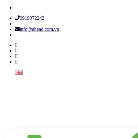
0919072242
info@ahead.com.vn