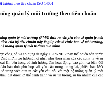
ôi trường theo tiêu chuẩn ISO 14001
hống quản lý môi trường theo tiêu chuẩn
g quản lý môi trường (EMS) đưa ra các yêu cầu về quản lý môi
đích của bộ tiêu chuẩn này là giúp các tổ chức bảo vệ môi trường,
c hệ thống quản lý môi trường của mình.
ợc công bố và áp dụng từ ngày 15/09/2015 thay thế phiên bản trước
 ứng những xu hướng mới nhất, như thừa nhận của các công ty về sự
ngoài lẫn bên trong có ảnh hưởng đến hoạt động, bao gồm cả biến đổi
m đảo bảo tính phù hợp với yêu cầu trong tương lai, phiên bản ISO
tế trong việc đưa ra các yêu cầu đối với một hệ thống quản lý môi
ải, đạt được lợi thế cạnh tranh và sự tin tưởng, sự tín nhiệm của các