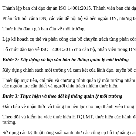
Thành lập ban chỉ đạo dự án ISO 14001:2015. Thành viên ban chỉ đ
Phân tích bối cảnh DN, các vấn đề nội bộ và bên ngoài DN, những bê
Thực hiện đánh giá ban đầu về môi trường.
Lập kế hoach cụ thể và phân công cán bộ chuyên trách từng phần c
Tổ chức đào tạo về ISO 14001:2015 cho cán bộ, nhân viên trong DN, 
Bước 2: Xây dựng và lập văn bản hệ thống quản lý môi trường
Xây dựng chính sách môi trường và cam kết của lãnh đạo, tuyên bố ca
Thiết lập mục tiêu, chỉ tiêu và chương trình quản lý môi trường nhằm
các nguồn lực cần thiết và người chịu trách nhiệm thực hiện.
Bước 3: Thực hiện và theo dõi hệ thống quản lý môi trường
Ðảm bảo về nhận thức và thông tin liên lạc cho mọi thành viên trong
Theo dõi và kiểm tra việc thực hiện HTQLMT, thực hiện các hành độn
trường.
Sử dụng các kỹ thuật năng suất xanh như các công cụ hỗ trợ nâng ca