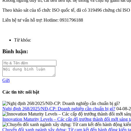
Không ngừng duy trì, cải tiến liên tục hệ thống và chịu sự giám sát 
Theo khảo sát của tổ chức ISO quốc tế, đã có 319496 chứng chỉ ISO
Liên hệ tư vấn hỗ trợ: Hotline: 0931796188
Từ khóa:
Bình luận:
Gửi
Các tin tức nổi bật
Nghị định 268/2025/NĐ-CP: Doanh nghiệp cần chuẩn bị gì?
04-08-
Innovation Maturity Levels – Các cấp độ trưởng thành đổi mới sáng t
Chuyển đổi xanh ngành xây dựng: Từ cam kết đến hành động kiến tạ