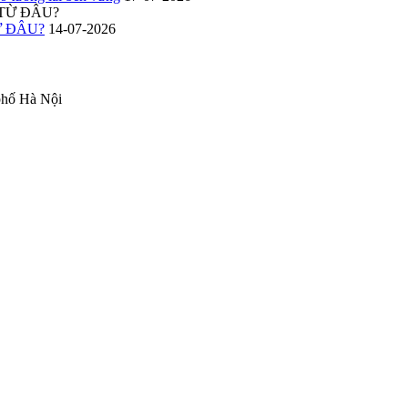
Ừ ĐÂU?
14-07-2026
phố Hà Nội