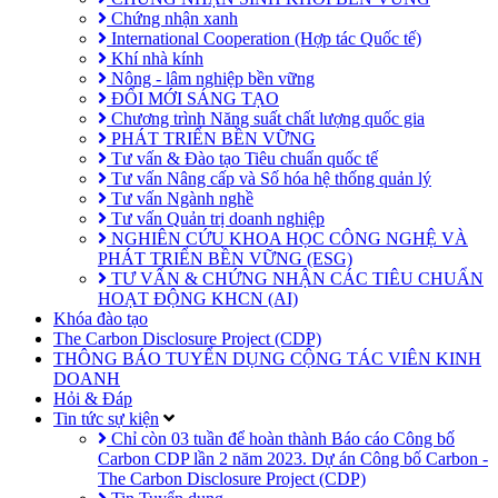
Chứng nhận xanh
International Cooperation (Hợp tác Quốc tế)
Khí nhà kính
Nông - lâm nghiệp bền vững
ĐỔI MỚI SÁNG TẠO
Chương trình Năng suất chất lượng quốc gia
PHÁT TRIỂN BỀN VỮNG
Tư vấn & Đào tạo Tiêu chuẩn quốc tế
Tư vấn Nâng cấp và Số hóa hệ thống quản lý
Tư vấn Ngành nghề
Tư vấn Quản trị doanh nghiệp
NGHIÊN CỨU KHOA HỌC CÔNG NGHỆ VÀ
PHÁT TRIỂN BỀN VỮNG (ESG)
TƯ VẤN & CHỨNG NHẬN CÁC TIÊU CHUẨN
HOẠT ĐỘNG KHCN (AI)
Khóa đào tạo
The Carbon Disclosure Project (CDP)
THÔNG BÁO TUYỂN DỤNG CỘNG TÁC VIÊN KINH
DOANH
Hỏi & Đáp
Tin tức sự kiện
Chỉ còn 03 tuần để hoàn thành Báo cáo Công bố
Carbon CDP lần 2 năm 2023. Dự án Công bố Carbon -
The Carbon Disclosure Project (CDP)