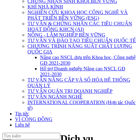
CHỨNG NHẬN SINH KHỐI BỀN VỮNG
KHÍ NHÀ KÍNH
NGHIÊN CỨU KHOA HỌC CÔNG NGHỆ VÀ
PHÁT TRIỂN BỀN VỮNG (ESG)
TƯ VẤN & CHỨNG NHẬN CÁC TIÊU CHUẨN
HOẠT ĐỘNG KHCN (AI)
NÔNG - LÂM NGHIỆP BỀN VỮNG
TƯ VẤN VÀ ĐÀO TẠO TIÊU CHUẨN QUỐC TẾ
CHƯƠNG TRÌNH NĂNG SUẤT CHẤT LƯỢNG
QUỐC GIA
Nâng cao NSCL dựa trên Khoa học, Công nghệ
GĐ 2021-2030
Hỗ trợ Doanh nghiệp Nâng cao NSCL GĐ
2021-2030
TƯ VẤN NÂNG CẤP VÀ SỐ HÓA HỆ THỐNG
QUẢN LÝ
TƯ VẤN QUẢN TRỊ DOANH NGHIỆP
TƯ VẤN NGÀNH NGHỀ
INTERNATIONAL COOPERATION (Hợp tác Quốc
tế)
Tin tức
VÌ CỘNG ĐỒNG
Liên hệ
Dịch vụ