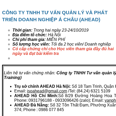
CÔNG TY TNHH TƯ VẤN QUẢN LÝ VÀ PHÁT
TRIỂN DOANH NGHIỆP Á CHÂU (AHEAD)
Thời gian:
Trong hai ngày 23-24/10/2019
Địa điểm tổ chức:
Hà Nội
Chi phí tham gia:
MIỄN PHÍ
Số lượng học viên:
Tối đa 2 học viên/ Doanh nghiệp
Có cấp chứng chỉ cho Học viên tham gia đầy đủ hai
ngày và đạt bài kiểm tra
Liên hệ tư vấn chứng nhận:
Công ty TNHH Tư vấn quản lý
Training)
Trụ sở chính AHEAD Hà Nội:
Số 18 Tam Trinh, Quận 
Email:
isoahead@gmail.com
/Tel: (84.24) 6321 5109
AHEAD Hồ Chí Minh:
Số 8/29 Đường Hoàng Hoa Th
Phone: 0931796188 - 0933096426 (zalo); Email:
vanp
AHEAD Đà Nẵng:
Số 32 Tôn Thất Đạm, Phường Xuân 
374; Phone : 0986 077 845