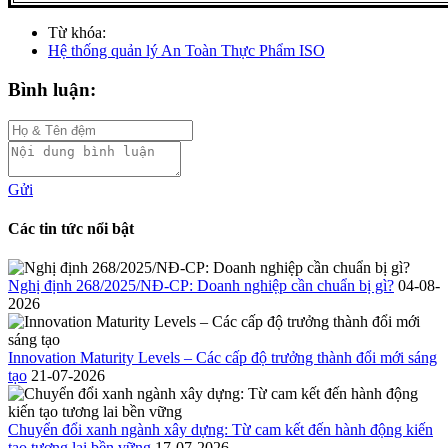
Từ khóa:
Hệ thống quản lý An Toàn Thực Phẩm ISO
Bình luận:
Gửi
Các tin tức nổi bật
Nghị định 268/2025/NĐ-CP: Doanh nghiệp cần chuẩn bị gì?
04-08-
2026
Innovation Maturity Levels – Các cấp độ trưởng thành đổi mới sáng
tạo
21-07-2026
Chuyển đổi xanh ngành xây dựng: Từ cam kết đến hành động kiến
tạo tương lai bền vững
17-07-2026