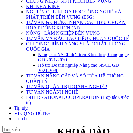
CHỨNG NHẬN SINH KHỐI BỀN VỮNG
KHÍ NHÀ KÍNH
NGHIÊN CỨU KHOA HỌC CÔNG NGHỆ VÀ
PHÁT TRIỂN BỀN VỮNG (ESG)
TƯ VẤN & CHỨNG NHẬN CÁC TIÊU CHUẨN
HOẠT ĐỘNG KHCN (AI)
NÔNG - LÂM NGHIỆP BỀN VỮNG
TƯ VẤN VÀ ĐÀO TẠO TIÊU CHUẨN QUỐC TẾ
CHƯƠNG TRÌNH NĂNG SUẤT CHẤT LƯỢNG
QUỐC GIA
Nâng cao NSCL dựa trên Khoa học, Công nghệ
GĐ 2021-2030
Hỗ trợ Doanh nghiệp Nâng cao NSCL GĐ
2021-2030
TƯ VẤN NÂNG CẤP VÀ SỐ HÓA HỆ THỐNG
QUẢN LÝ
TƯ VẤN QUẢN TRỊ DOANH NGHIỆP
TƯ VẤN NGÀNH NGHỀ
INTERNATIONAL COOPERATION (Hợp tác Quốc
tế)
Tin tức
VÌ CỘNG ĐỒNG
Liên hệ
KHOÁ ĐÀO