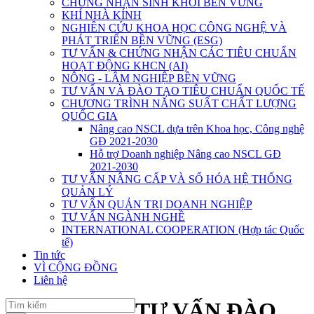
CHỨNG NHẬN SINH KHỐI BỀN VỮNG
KHÍ NHÀ KÍNH
NGHIÊN CỨU KHOA HỌC CÔNG NGHỆ VÀ
PHÁT TRIỂN BỀN VỮNG (ESG)
TƯ VẤN & CHỨNG NHẬN CÁC TIÊU CHUẨN
HOẠT ĐỘNG KHCN (AI)
NÔNG - LÂM NGHIỆP BỀN VỮNG
TƯ VẤN VÀ ĐÀO TẠO TIÊU CHUẨN QUỐC TẾ
CHƯƠNG TRÌNH NĂNG SUẤT CHẤT LƯỢNG
QUỐC GIA
Nâng cao NSCL dựa trên Khoa học, Công nghệ
GĐ 2021-2030
Hỗ trợ Doanh nghiệp Nâng cao NSCL GĐ
2021-2030
TƯ VẤN NÂNG CẤP VÀ SỐ HÓA HỆ THỐNG
QUẢN LÝ
TƯ VẤN QUẢN TRỊ DOANH NGHIỆP
TƯ VẤN NGÀNH NGHỀ
INTERNATIONAL COOPERATION (Hợp tác Quốc
tế)
Tin tức
VÌ CỘNG ĐỒNG
Liên hệ
TƯ VẤN ĐÀO