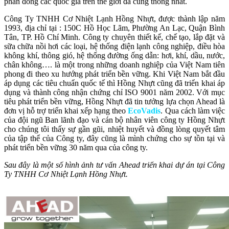
phần đông các quốc gia trên thế giới đã cùng thống nhất.
Công Ty TNHH Cơ Nhiệt Lạnh Hồng Nhựt, được thành lập năm
1993, địa chỉ tại : 150C Hồ Học Lãm, Phường An Lạc, Quận Bình
Tân, TP. Hồ Chí Minh. Công ty chuyên thiết kế, chế tạo, lắp đặt và
sữa chữa nồi hơi các loại, hệ thống điện lạnh công nghiệp, điều hòa
không khí, thông gió, hệ thống đường ống dẫn: hơi, khí, dầu, nước,
chân không…. là một trong những doanh nghiệp của Việt Nam tiên
phong đi theo xu hướng phát triển bền vững. Khi Việt Nam bắt đầu
áp dụng các tiêu chuẩn quốc tế thì Hồng Nhựt cũng đã triển khai áp
dụng và thành công nhận chứng chỉ ISO 9001 năm 2002. Với mục
tiêu phát triển bền vững, Hồng Nhựt đã tin tưởng lựa chọn Ahead là
đơn vị hỗ trợ triển khai xếp hạng theo
EcoVadis
. Qua cách làm việc
của đội ngũ Ban lãnh đạo và cán bộ nhân viên công ty Hồng Nhựt
cho chúng tôi thấy sự gần gũi, nhiệt huyết và đồng lòng quyết tâm
của tập thể của Công ty, đây cũng là mình chứng cho sự tồn tại và
phát triển bền vững 30 năm qua của công ty.
Sau đây là một số hình ảnh tư vấn Ahead triển khai dự án tại Công
Ty TNHH Cơ Nhiệt Lạnh Hồng Nhựt.