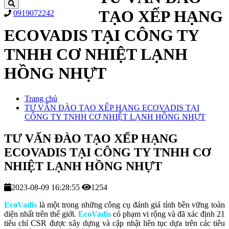
TẠO XẾP HẠNG
0919072242
ECOVADIS TẠI CÔNG TY
TNHH CƠ NHIỆT LẠNH
HỒNG NHỰT
Trang chủ
TƯ VẤN ĐÀO TẠO XẾP HẠNG ECOVADIS TẠI
CÔNG TY TNHH CƠ NHIỆT LẠNH HỒNG NHỰT
TƯ VẤN ĐÀO TẠO XẾP HẠNG
ECOVADIS TẠI CÔNG TY TNHH CƠ
NHIỆT LẠNH HỒNG NHỰT
2023-08-09 16:28:55
1254
EcoVadis
là một trong những công cụ đánh giá tính bền vững toàn
diện nhất trên thế giới.
EcoVadis
có phạm vi rộng và đã xác định 21
tiêu chí CSR được xây dựng và cập nhật liên tục dựa trên các tiêu