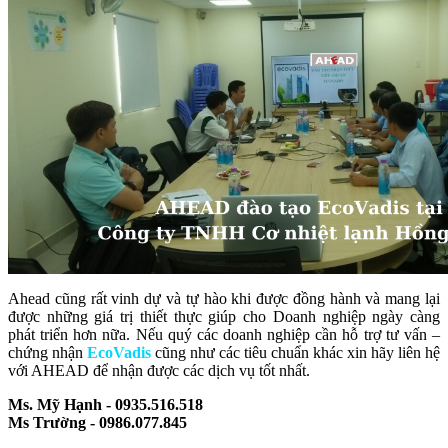
Ahead cũng rất vinh dự và tự hào khi được đồng hành và mang lại
được những giá trị thiết thực giúp cho Doanh nghiệp ngày càng
phát triển hơn nữa. Nếu quý các doanh nghiệp cần hỗ trợ tư vấn –
chứng nhận
EcoVadis
cũng như các tiêu chuẩn khác xin hãy liên hệ
với AHEAD để nhận được các dịch vụ tốt nhất.
Ms. Mỹ Hạnh - 0935.516.518
Ms Trường - 0986.077.845