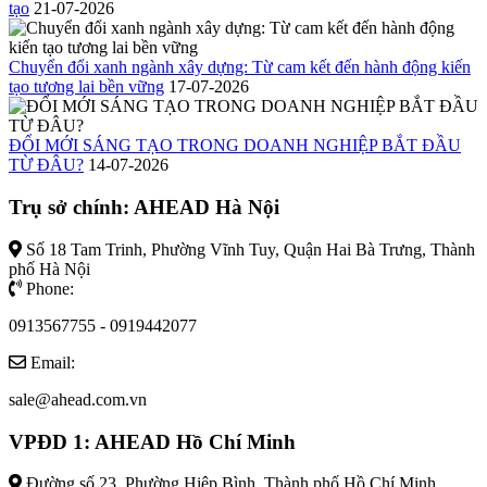
tạo
21-07-2026
Chuyển đổi xanh ngành xây dựng: Từ cam kết đến hành động kiến
tạo tương lai bền vững
17-07-2026
ĐỔI MỚI SÁNG TẠO TRONG DOANH NGHIỆP BẮT ĐẦU
TỪ ĐÂU?
14-07-2026
Trụ sở chính: AHEAD Hà Nội
Số 18 Tam Trinh, Phường Vĩnh Tuy, Quận Hai Bà Trưng, Thành
phố Hà Nội
Phone:
0913567755 - 0919442077
Email:
sale@ahead.com.vn
VPĐD 1: AHEAD Hồ Chí Minh
Đường số 23, Phường Hiệp Bình, Thành phố Hồ Chí Minh