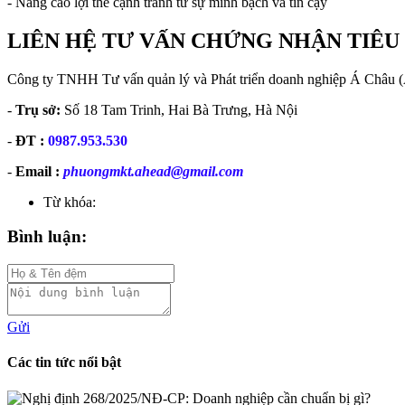
- Nâng cao lợi thế cạnh tranh từ sự minh bạch và tin cậy
LIÊN HỆ TƯ VẤN CHỨNG NHẬN TIÊU
Công ty TNHH Tư vấn quản lý và Phát triển doanh nghiệp Á Châ
-
Trụ sở:
Số 18 Tam Trinh, Hai Bà Trưng, Hà Nội
-
ĐT :
0987.953.530
-
Email :
phuongmkt.ahead@gmail.com
Từ khóa:
Bình luận:
Gửi
Các tin tức nổi bật