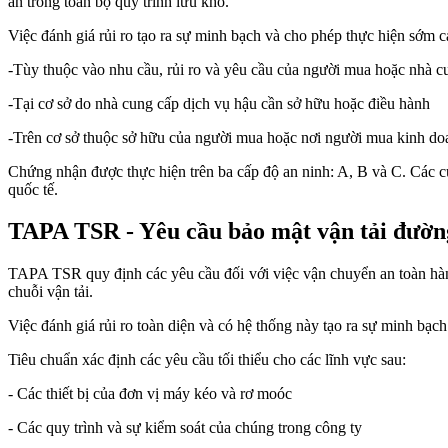
ẩn trong toàn bộ quy trình lưu kho.
Việc đánh giá rủi ro tạo ra sự minh bạch và cho phép thực hiện sớm 
-Tùy thuộc vào nhu cầu, rủi ro và yêu cầu của người mua hoặc nhà cu
-Tại cơ sở do nhà cung cấp dịch vụ hậu cần sở hữu hoặc điều hành
-Trên cơ sở thuộc sở hữu của người mua hoặc nơi người mua kinh do
Chứng nhận được thực hiện trên ba cấp độ an ninh: A, B và C. Các cuộ
quốc tế.
TAPA TSR - Yêu cầu bảo mật vận tải đườn
TAPA TSR quy định các yêu cầu đối với việc vận chuyển an toàn hàng
chuỗi vận tải.
Việc đánh giá rủi ro toàn diện và có hệ thống này tạo ra sự minh bạc
Tiêu chuẩn xác định các yêu cầu tối thiểu cho các lĩnh vực sau:
- Các thiết bị của đơn vị máy kéo và rơ moóc
- Các quy trình và sự kiểm soát của chúng trong công ty