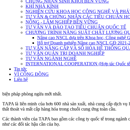
CHỨNG NHẬN SINH KHỐI BỀN VỮNG
KHÍ NHÀ KÍNH
NGHIÊN CỨU KHOA HỌC CÔNG NGHỆ VÀ PHÁT
TƯ VẤN & CHỨNG NHẬN CÁC TIÊU CHUẨN HO
NÔNG - LÂM NGHIỆP BỀN VỮNG
TƯ VẤN VÀ ĐÀO TẠO TIÊU CHUẨN QUỐC TẾ
CHƯƠNG TRÌNH NĂNG SUẤT CHẤT LƯỢNG QU
Nâng cao NSCL dựa trên Khoa học, Công nghệ 
Hỗ trợ Doanh nghiệp Nâng cao NSCL GĐ 2021-
TƯ VẤN NÂNG CẤP VÀ SỐ HÓA HỆ THỐNG QU
TƯ VẤN QUẢN TRỊ DOANH NGHIỆP
TƯ VẤN NGÀNH NGHỀ
INTERNATIONAL COOPERATION (Hợp tác Quốc tế
Tin tức
VÌ CỘNG ĐỒNG
Liên hệ
biện pháp phòng ngừa mới nhất.
TAPA là liên minh của hơn 600 nhà sản xuất, nhà cung cấp dịch vụ hậ
thất thoát và mất cắp hàng hóa trong chuỗi cung ứng toàn cầu.
Các thành viên của TAPA bao gồm các công ty quốc tế trong ngành cô
như các đối tác hậu cần của họ.