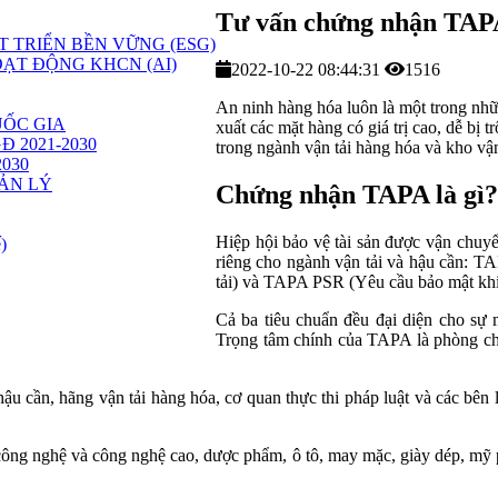
Tư vấn chứng nhận TAP
 TRIỂN BỀN VỮNG (ESG)
ẠT ĐỘNG KHCN (AI)
2022-10-22 08:44:31
1516
An ninh hàng hóa luôn là một trong nhữ
ỐC GIA
xuất các mặt hàng có giá trị cao, dễ b
GĐ 2021-2030
trong ngành vận tải hàng hóa và kho v
2030
ẢN LÝ
Chứng nhận TAPA là gì?
Hiệp hội bảo vệ tài sản được vận chuyể
)
riêng cho ngành vận tải và hậu cần: 
tải) và TAPA PSR (Yêu cầu bảo mật khi
Cả ba tiêu chuẩn đều đại diện cho sự
Trọng tâm chính của TAPA là phòng chố
u cần, hãng vận tải hàng hóa, cơ quan thực thi pháp luật và các bên l
ng nghệ và công nghệ cao, dược phẩm, ô tô, may mặc, giày dép, mỹ phẩm