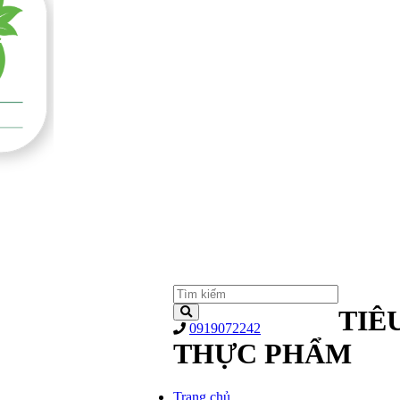
TIÊ
0919072242
THỰC PHẨM
Trang chủ