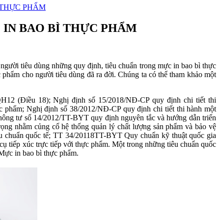
 THỰC PHẨM
 IN BAO BÌ THỰC PHẨM
người tiêu dùng những quy định, tiêu chuẩn trong mực in bao bì thực
 phẩm cho người tiêu dùng đã ra đời. Chúng ta có thể tham khảo một
H12 (Điều 18); Nghị định số 15/2018/NĐ-CP quy định chi tiết thi
c phẩm; Nghị định số 38/2012/NĐ-CP quy định chi tiết thi hành một
Thông tư số 14/2012/TT-BYT quy định nguyên tắc và hướng dẫn triển
trọng nhằm củng cố hệ thống quản lý chất lượng sản phẩm và bảo vệ
tiêu chuẩn quốc tế; TT 34/20118TT-BYT Quy chuẩn kỹ thuật quốc gia
g cụ tiếp xúc trực tiếp với thực phẩm. Một trong những tiêu chuẩn quốc
Mực in bao bì thực phẩm.