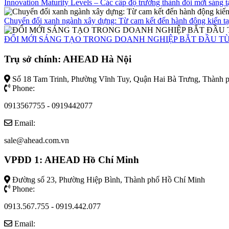
Innovation Maturity Levels – Các cấp độ trưởng thành đổi mới sáng t
Chuyển đổi xanh ngành xây dựng: Từ cam kết đến hành động kiến tạ
ĐỔI MỚI SÁNG TẠO TRONG DOANH NGHIỆP BẮT ĐẦU T
Trụ sở chính: AHEAD Hà Nội
Số 18 Tam Trinh, Phường Vĩnh Tuy, Quận Hai Bà Trưng, Thành 
Phone:
0913567755 - 0919442077
Email:
sale@ahead.com.vn
VPĐD 1: AHEAD Hồ Chí Minh
Đường số 23, Phường Hiệp Bình, Thành phố Hồ Chí Minh
Phone:
0913.567.755 - 0919.442.077
Email: