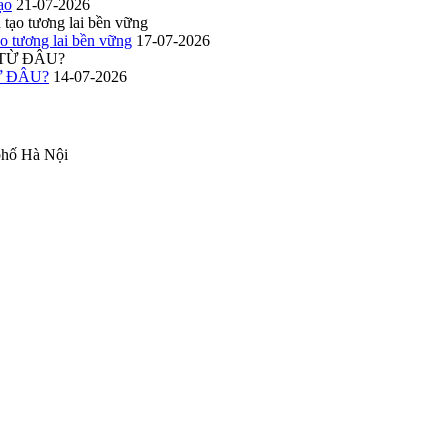
ạo
21-07-2026
o tương lai bền vững
17-07-2026
Ừ ĐÂU?
14-07-2026
phố Hà Nội