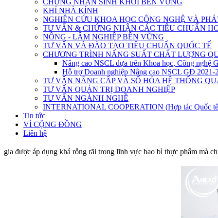
CHỨNG NHẬN SINH KHỐI BỀN VỮNG
KHÍ NHÀ KÍNH
NGHIÊN CỨU KHOA HỌC CÔNG NGHỆ VÀ PHÁT
TƯ VẤN & CHỨNG NHẬN CÁC TIÊU CHUẨN HO
NÔNG - LÂM NGHIỆP BỀN VỮNG
TƯ VẤN VÀ ĐÀO TẠO TIÊU CHUẨN QUỐC TẾ
CHƯƠNG TRÌNH NĂNG SUẤT CHẤT LƯỢNG QU
Nâng cao NSCL dựa trên Khoa học, Công nghệ 
Hỗ trợ Doanh nghiệp Nâng cao NSCL GĐ 2021-
TƯ VẤN NÂNG CẤP VÀ SỐ HÓA HỆ THỐNG QU
TƯ VẤN QUẢN TRỊ DOANH NGHIỆP
TƯ VẤN NGÀNH NGHỀ
INTERNATIONAL COOPERATION (Hợp tác Quốc tế
Tin tức
VÌ CỘNG ĐỒNG
Liên hệ
gia được áp dụng khá rỗng rãi trong lĩnh vực bao bì thực phẩm mà 