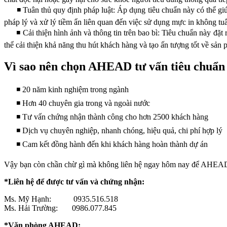
◾ Tuân thủ quy định pháp luật: Áp dụng tiêu chuẩn này có thể giúp 
pháp lý và xử lý tiềm ẩn liên quan đến việc sử dụng mực in không tu
◾ Cải thiện hình ảnh và thông tin trên bao bì: Tiêu chuẩn này đặt ra
thể cải thiện khả năng thu hút khách hàng và tạo ấn tượng tốt về sản
Vì sao nên chọn AHEAD tư vấn tiêu chuẩn
◾ 20 năm kinh nghiệm trong ngành
◾ Hơn 40 chuyên gia trong và ngoài nước
◾ Tư vấn chứng nhận thành công cho hơn 2500 khách hàng
◾ Dịch vụ chuyên nghiệp, nhanh chóng, hiệu quả, chi phí hợp lý
◾ Cam kết đồng hành đến khi khách hàng hoàn thành dự án
Vậy bạn còn chần chừ gì mà không liên hệ ngay hôm nay để AHEAD 
*Liên hệ để được tư vấn và chứng nhận:
Ms. Mỹ Hạnh: 0935.516.518
Ms. Hải Trường: 0986.077.845
*Văn phòng AHEAD: