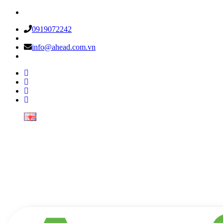
0919072242
info@ahead.com.vn