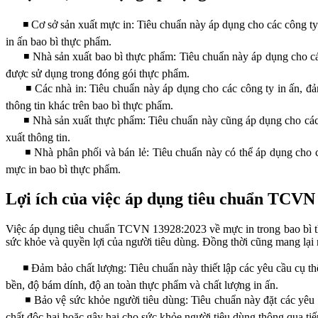
◾ Cơ sở sản xuất mực in: Tiêu chuẩn này áp dụng cho các công ty s
in ấn bao bì thực phẩm.
◾ Nhà sản xuất bao bì thực phẩm: Tiêu chuẩn này áp dụng cho các cô
được sử dụng trong đóng gói thực phẩm.
◾ Các nhà in: Tiêu chuẩn này áp dụng cho các công ty in ấn, đảm 
thông tin khác trên bao bì thực phẩm.
◾ Nhà sản xuất thực phẩm: Tiêu chuẩn này cũng áp dụng cho các cô
xuất thông tin.
◾ Nhà phân phối và bán lẻ: Tiêu chuẩn này có thể áp dụng cho cá
mực in bao bì thực phẩm.
Lợi ích của việc áp dụng tiêu chuẩn
TCVN 
Việc áp dụng tiêu chuẩn TCVN 13928:2023 về mực in trong bao bì th
sức khỏe và quyền lợi của người tiêu dùng. Đồng thời cũng mang lại n
◾ Đảm bảo chất lượng: Tiêu chuẩn này thiết lập các yêu cầu cụ thể 
bền, độ bám dính, độ an toàn thực phẩm và chất lượng in ấn.
◾ Bảo vệ sức khỏe người tiêu dùng: Tiêu chuẩn này đặt các yêu cầ
chất độc hại hoặc gây hại cho sức khỏe người tiêu dùng thông qua ti