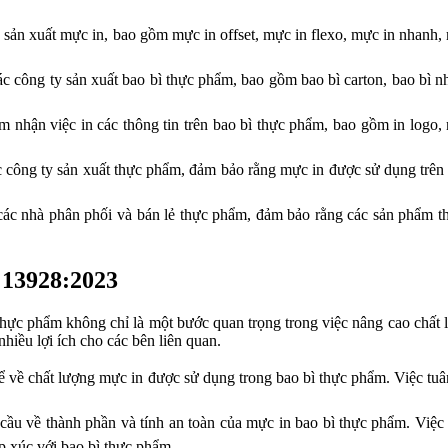
ản xuất mực in, bao gồm mực in offset, mực in flexo, mực in nhanh, m
ng ty sản xuất bao bì thực phẩm, bao gồm bao bì carton, bao bì nhựa,
nhận việc in các thông tin trên bao bì thực phẩm, bao gồm in logo, 
ng ty sản xuất thực phẩm, đảm bảo rằng mực in được sử dụng trên ba
c nhà phân phối và bán lẻ thực phẩm, đảm bảo rằng các sản phẩm th
13928:2023
ực phẩm không chỉ là một bước quan trọng trong việc nâng cao chất 
hiều lợi ích cho các bên liên quan.
về chất lượng mực in được sử dụng trong bao bì thực phẩm. Việc tuân
u về thành phần và tính an toàn của mực in bao bì thực phẩm. Việc 
ếp xúc với bao bì thực phẩm.