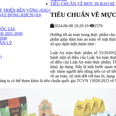
TIÊU CHUẨN VỀ MỰC IN BAO BÌ
 TRIỂN BỀN VỮNG (ESG)
TIÊU CHUẨN VỀ MỰC
ẠT ĐỘNG KHCN (AI)
2024-06-08 10:20:19
2576
ỐC GIA
GĐ 2021-2030
Hướng tới an toàn trong thực phẩm cho 
2030
phẩm giúp đảm bảo an toàn về mặt thực
ẢN LÝ
số quy định hiện hành như :
Luật An toàn thực phẩm số 55/2010/Q
)
hành một số điều của Luật An toàn thự
số điều của Luật An toàn thực phẩm; 
khai, áp dụng. Đây là một bước quan 
sức khỏe người tiêu dùng trên cơ sở 
về an toàn, vệ sinh đới với bao bì, dụn
chúng ta có thể tham khảo là tiêu chuẩn quốc gia TCVN 13928:2023 về 