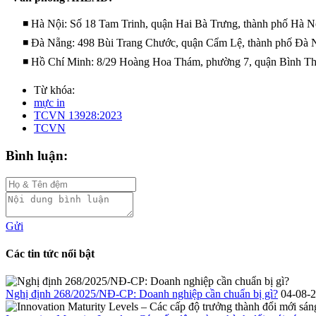
◾ Hà Nội: Số 18 Tam Trinh, quận Hai Bà Trưng, thành phố Hà N
◾ Đà Nẵng: 498 Bùi Trang Chước, quận Cẩm Lệ, thành phố Đà 
◾ Hồ Chí Minh: 8/29 Hoàng Hoa Thám, phường 7, quận Bình Thạ
Từ khóa:
mực in
TCVN 13928:2023
TCVN
Bình luận:
Gửi
Các tin tức nổi bật
Nghị định 268/2025/NĐ-CP: Doanh nghiệp cần chuẩn bị gì?
04-08-