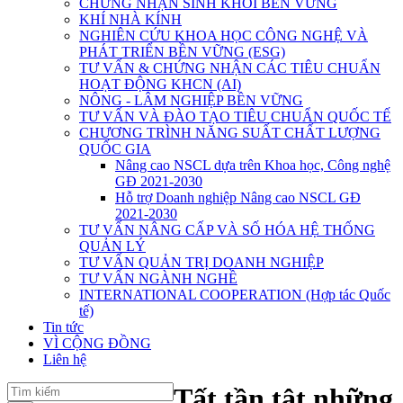
CHỨNG NHẬN SINH KHỐI BỀN VỮNG
KHÍ NHÀ KÍNH
NGHIÊN CỨU KHOA HỌC CÔNG NGHỆ VÀ
PHÁT TRIỂN BỀN VỮNG (ESG)
TƯ VẤN & CHỨNG NHẬN CÁC TIÊU CHUẨN
HOẠT ĐỘNG KHCN (AI)
NÔNG - LÂM NGHIỆP BỀN VỮNG
TƯ VẤN VÀ ĐÀO TẠO TIÊU CHUẨN QUỐC TẾ
CHƯƠNG TRÌNH NĂNG SUẤT CHẤT LƯỢNG
QUỐC GIA
Nâng cao NSCL dựa trên Khoa học, Công nghệ
GĐ 2021-2030
Hỗ trợ Doanh nghiệp Nâng cao NSCL GĐ
2021-2030
TƯ VẤN NÂNG CẤP VÀ SỐ HÓA HỆ THỐNG
QUẢN LÝ
TƯ VẤN QUẢN TRỊ DOANH NGHIỆP
TƯ VẤN NGÀNH NGHỀ
INTERNATIONAL COOPERATION (Hợp tác Quốc
tế)
Tin tức
VÌ CỘNG ĐỒNG
Liên hệ
Tất tần tật những