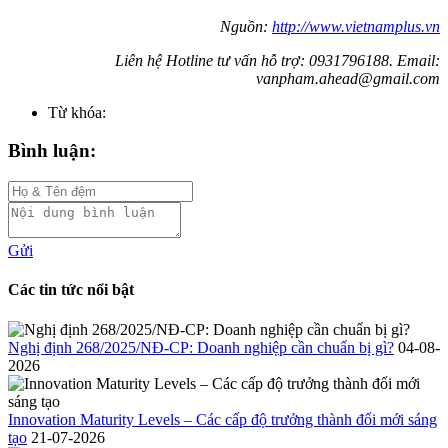
Nguồn:
http://www.vietnamplus.vn
Liên hệ Hotline tư vấn hỗ trợ: 0931796188. Email:
vanpham.ahead@gmail.com
Từ khóa:
Bình luận:
Gửi
Các tin tức nổi bật
Nghị định 268/2025/NĐ-CP: Doanh nghiệp cần chuẩn bị gì?
04-08-
2026
Innovation Maturity Levels – Các cấp độ trưởng thành đổi mới sáng
tạo
21-07-2026