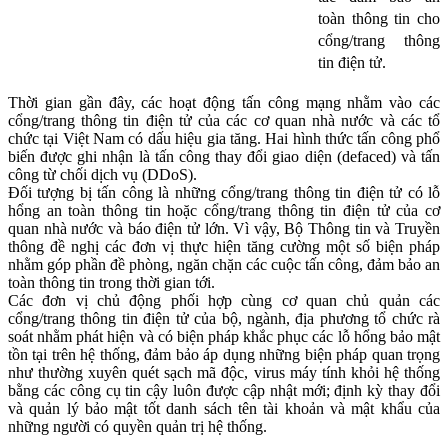
toàn thông tin cho
cổng/trang thông
tin điện tử.
Thời gian gần đây, các hoạt động tấn công mạng nhằm vào các
cổng/trang thông tin điện tử của các cơ quan nhà nước và các tổ
chức tại Việt Nam có dấu hiệu gia tăng. Hai hình thức tấn công phổ
biến được ghi nhận là tấn công thay đổi giao diện (defaced) và tấn
công từ chối dịch vụ (DDoS).
Đối tượng bị tấn công là những cổng/trang thông tin điện tử có lỗ
hổng an toàn thông tin hoặc cổng/trang thông tin điện tử của cơ
quan nhà nước và báo điện tử lớn. Vì vậy, Bộ Thông tin và Truyền
thông đề nghị các đơn vị thực hiện tăng cường một số biện pháp
nhằm góp phần đề phòng, ngăn chặn các cuộc tấn công, đảm bảo an
toàn thông tin trong thời gian tới.
Các đơn vị chủ động phối hợp cùng cơ quan chủ quản các
cổng/trang thông tin điện tử của bộ, ngành, địa phương tổ chức rà
soát nhằm phát hiện và có biện pháp khắc phục các lỗ hổng bảo mật
tồn tại trên hệ thống, đảm bảo áp dụng những biện pháp quan trọng
như thường xuyên quét sạch mã độc, virus máy tính khỏi hệ thống
bằng các công cụ tin cậy luôn được cập nhật mới; định kỳ thay đổi
và quản lý bảo mật tốt danh sách tên tài khoản và mật khẩu của
những người có quyền quản trị hệ thống.