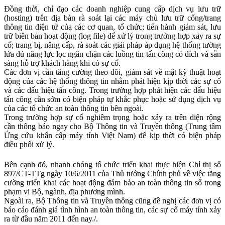
Đồng thời, chỉ đạo các doanh nghiệp cung cấp dịch vụ lưu trữ
(hosting) trên địa bàn rà soát lại các máy chủ lưu trữ cổng/trang
thông tin điện tử của các cơ quan, tổ chức; tiến hành giám sát, lưu
trữ biên bản hoạt động (log file) để xử lý trong trường hợp xảy ra sự
cố; trang bị, nâng cấp, rà soát các giải pháp áp dụng hệ thống tường
lửa đủ năng lực lọc ngăn chặn các luồng tin tấn công có đích và sẵn
sàng hỗ trợ khách hàng khi có sự cố.
Các đơn vị cần tăng cường theo dõi, giám sát về mặt kỹ thuật hoạt
động của các hệ thống thông tin nhằm phát hiện kịp thời các sự cố
và các dấu hiệu tấn công. Trong trường hợp phát hiện các dấu hiệu
tấn công cần sớm có biện pháp tự khắc phục hoặc sử dụng dịch vụ
của các tổ chức an toàn thông tin bên ngoài.
Trong trường hợp sự cố nghiêm trọng hoặc xảy ra trên diện rộng
cần thông báo ngay cho Bộ Thông tin và Truyền thông (Trung tâm
Ứng cứu khẩn cấp máy tính Việt Nam) để kịp thời có biện pháp
điều phối xử lý.
Bên cạnh đó, nhanh chóng tổ chức triển khai thực hiện Chỉ thị số
897/CT-TTg ngày 10/6/2011 của Thủ tướng Chính phủ về việc tăng
cường triển khai các hoạt động đảm bảo an toàn thông tin số trong
phạm vi Bộ, ngành, địa phương mình.
Ngoài ra, Bộ Thông tin và Truyền thông cũng đề nghị các đơn vị có
báo cáo đánh giá tình hình an toàn thông tin, các sự cố máy tính xảy
ra từ đầu năm 2011 đến nay./.