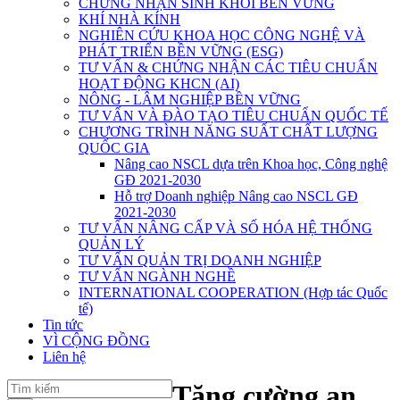
CHỨNG NHẬN SINH KHỐI BỀN VỮNG
KHÍ NHÀ KÍNH
NGHIÊN CỨU KHOA HỌC CÔNG NGHỆ VÀ
PHÁT TRIỂN BỀN VỮNG (ESG)
TƯ VẤN & CHỨNG NHẬN CÁC TIÊU CHUẨN
HOẠT ĐỘNG KHCN (AI)
NÔNG - LÂM NGHIỆP BỀN VỮNG
TƯ VẤN VÀ ĐÀO TẠO TIÊU CHUẨN QUỐC TẾ
CHƯƠNG TRÌNH NĂNG SUẤT CHẤT LƯỢNG
QUỐC GIA
Nâng cao NSCL dựa trên Khoa học, Công nghệ
GĐ 2021-2030
Hỗ trợ Doanh nghiệp Nâng cao NSCL GĐ
2021-2030
TƯ VẤN NÂNG CẤP VÀ SỐ HÓA HỆ THỐNG
QUẢN LÝ
TƯ VẤN QUẢN TRỊ DOANH NGHIỆP
TƯ VẤN NGÀNH NGHỀ
INTERNATIONAL COOPERATION (Hợp tác Quốc
tế)
Tin tức
VÌ CỘNG ĐỒNG
Liên hệ
Tăng cường an