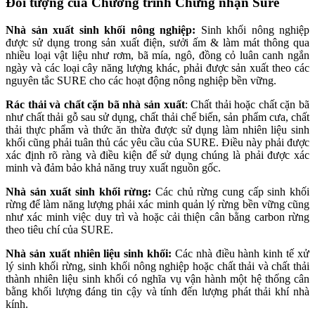
Đối tượng của Chương trình Chứng nhận Sure
Nhà sản xuất sinh khối nông nghiệp:
Sinh khối nông nghiệp
được sử dụng trong sản xuất điện, sưởi ấm & làm mát thông qua
nhiều loại vật liệu như rơm, bã mía, ngô, đồng cỏ luân canh ngắn
ngày và các loại cây năng lượng khác, phải được sản xuất theo các
nguyên tắc SURE cho các hoạt động nông nghiệp bền vững.
Rác thải và chất cặn bã nhà sản xuất
: Chất thải hoặc chất cặn bã
như chất thải gỗ sau sử dụng, chất thải chế biến, sản phẩm cưa, chất
thải thực phẩm và thức ăn thừa được sử dụng làm nhiên liệu sinh
khối cũng phải tuân thủ các yêu cầu của SURE. Điều này phải được
xác định rõ ràng và điều kiện để sử dụng chúng là phải được xác
minh và đảm bảo khả năng truy xuất nguồn gốc.
Nhà sản xuất sinh khối rừng:
Các chủ rừng cung cấp sinh khối
rừng để làm năng lượng phải xác minh quản lý rừng bền vững cũng
như xác minh việc duy trì và hoặc cải thiện cân bằng carbon rừng
theo tiêu chí của SURE.
Nhà sản xuất nhiên liệu sinh khối:
Các nhà điều hành kinh tế xử
lý sinh khối rừng, sinh khối nông nghiệp hoặc chất thải và chất thải
thành nhiên liệu sinh khối có nghĩa vụ vận hành một hệ thống cân
bằng khối lượng đáng tin cậy và tính đến lượng phát thải khí nhà
kính.