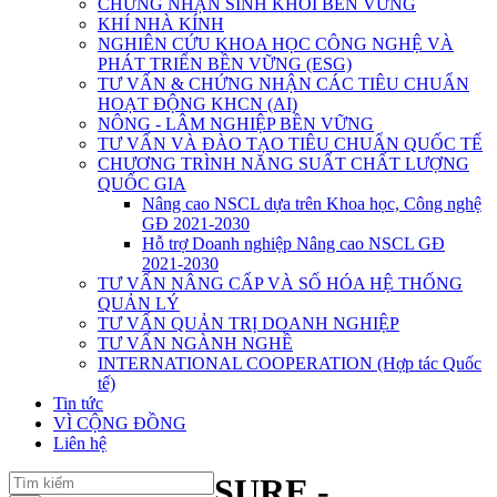
CHỨNG NHẬN SINH KHỐI BỀN VỮNG
KHÍ NHÀ KÍNH
NGHIÊN CỨU KHOA HỌC CÔNG NGHỆ VÀ
PHÁT TRIỂN BỀN VỮNG (ESG)
TƯ VẤN & CHỨNG NHẬN CÁC TIÊU CHUẨN
HOẠT ĐỘNG KHCN (AI)
NÔNG - LÂM NGHIỆP BỀN VỮNG
TƯ VẤN VÀ ĐÀO TẠO TIÊU CHUẨN QUỐC TẾ
CHƯƠNG TRÌNH NĂNG SUẤT CHẤT LƯỢNG
QUỐC GIA
Nâng cao NSCL dựa trên Khoa học, Công nghệ
GĐ 2021-2030
Hỗ trợ Doanh nghiệp Nâng cao NSCL GĐ
2021-2030
TƯ VẤN NÂNG CẤP VÀ SỐ HÓA HỆ THỐNG
QUẢN LÝ
TƯ VẤN QUẢN TRỊ DOANH NGHIỆP
TƯ VẤN NGÀNH NGHỀ
INTERNATIONAL COOPERATION (Hợp tác Quốc
tế)
Tin tức
VÌ CỘNG ĐỒNG
Liên hệ
SURE -