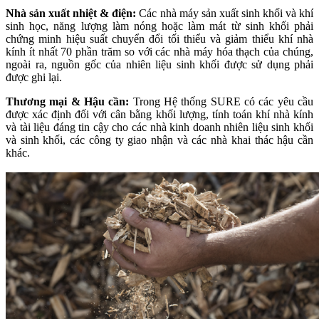
Nhà sản xuất nhiệt & điện:
Các nhà máy sản xuất sinh khối và khí
sinh học, năng lượng làm nóng hoặc làm mát từ sinh khối phải
chứng minh hiệu suất chuyển đổi tối thiểu và giảm thiểu khí nhà
kính ít nhất 70 phần trăm so với các nhà máy hóa thạch của chúng,
ngoài ra, nguồn gốc của nhiên liệu sinh khối được sử dụng phải
được ghi lại.
Thương mại & Hậu cần:
Trong Hệ thống SURE có các yêu cầu
được xác định đối với cân bằng khối lượng, tính toán khí nhà kính
và tài liệu đáng tin cậy cho các nhà kinh doanh nhiên liệu sinh khối
và sinh khối, các công ty giao nhận và các nhà khai thác hậu cần
khác.