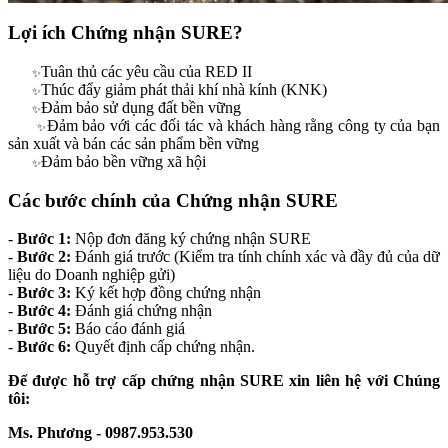
Lợi ích Chứng nhận SURE
?
Tuân thủ các yêu cầu của RED II
✨
Thúc đẩy giảm phát thải khí nhà kính (KNK)
✨
Đảm bảo sử dụng đất bền vững
✨
Đảm bảo với các đối tác và khách hàng rằng công ty của bạn
✨
sản xuất và bán các sản phẩm bền vững
Đảm bảo bền vững xã hội
✨
Các bước chính của Chứng nhận SURE
-
Bước 1:
Nộp đơn đăng ký chứng nhận SURE
-
Bước 2:
Đánh giá trước (Kiểm tra tính chính xác và đầy đủ của dữ
liệu do Doanh nghiệp gửi)
-
Bước 3:
Ký kết hợp đồng chứng nhận
-
Bước 4:
Đánh giá chứng nhận
-
Bước 5:
Báo cáo đánh giá
-
Bước 6:
Quyết định cấp chứng nhận.
Để được hỗ trợ cấp chứng nhận SURE xin liên hệ với Chúng
tôi:
Ms. Phương - 0987.953.530