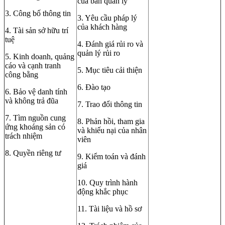
của ban quản lý
3. Công bố thông tin
3. Yêu cầu pháp lý
của khách hàng
4. Tài sản sở hữu trí
tuệ
4. Đánh giá rủi ro và
quản lý rủi ro
5. Kinh doanh, quảng
cáo và cạnh tranh
5. Mục tiêu cải thiện
công bằng
6. Đào tạo
6. Bảo vệ danh tính
và không trả đũa
7. Trao đổi thông tin
7. Tìm nguồn cung
8. Phản hồi, tham gia
ứng khoáng sản có
và khiếu nại của nhân
trách nhiệm
viên
8. Quyền riêng tư
9. Kiểm toán và đánh
giá
10. Quy trình hành
động khắc phục
11. Tài liệu và hồ sơ