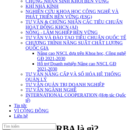
CHỨNG NHẬN SINH KHỐI BỀN VỮNG
KHÍ NHÀ KÍNH
NGHIÊN CỨU KHOA HỌC CÔNG NGHỆ VÀ
PHÁT TRIỂN BỀN VỮNG (ESG)
TƯ VẤN & CHỨNG NHẬN CÁC TIÊU CHUẨN
HOẠT ĐỘNG KHCN (AI)
NÔNG - LÂM NGHIỆP BỀN VỮNG
TƯ VẤN VÀ ĐÀO TẠO TIÊU CHUẨN QUỐC TẾ
CHƯƠNG TRÌNH NĂNG SUẤT CHẤT LƯỢNG
QUỐC GIA
Nâng cao NSCL dựa trên Khoa học, Công nghệ
GĐ 2021-2030
Hỗ trợ Doanh nghiệp Nâng cao NSCL GĐ
2021-2030
TƯ VẤN NÂNG CẤP VÀ SỐ HÓA HỆ THỐNG
QUẢN LÝ
TƯ VẤN QUẢN TRỊ DOANH NGHIỆP
TƯ VẤN NGÀNH NGHỀ
INTERNATIONAL COOPERATION (Hợp tác Quốc
tế)
Tin tức
VÌ CỘNG ĐỒNG
Liên hệ
RBA là gì?