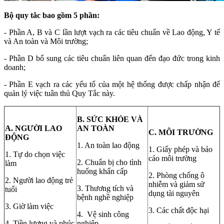
Bộ quy tắc bao gồm 5 phần:
- Phần A, B và C lần lượt vạch ra các tiêu chuẩn về Lao động, Y tế
và An toàn và Môi trường;
- Phần D bổ sung các tiêu chuẩn liên quan đến đạo đức trong kinh
doanh;
- Phần E vạch ra các yếu tố của một hệ thống được chấp nhận để
quản lý việc tuân thủ Quy Tắc này.
B. SỨC KHỎE VÀ
A. NGƯỜI LAO
AN TOÀN
C. MÔI TRƯỜNG
ĐỘNG
1. An toàn lao động
1. Giấy phép và báo
1. Tự do chọn việc
cáo môi trường
2. Chuẩn bị cho tình
làm
huống khẩn cấp
2. Phòng chống ô
2. Người lao động trẻ
nhiễm và giảm sử
3. Thương tích và
tuổi
dụng tài nguyên
bệnh nghề nghiệp
3. Giờ làm việc
3. Các chất độc hại
4. Vệ sinh công
4. Tiền lương và phúc
nghiệp