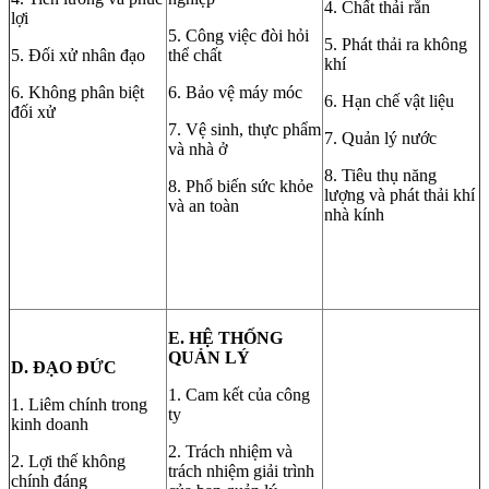
4. Chất thải rắn
lợi
5. Công việc đòi hỏi
5. Phát thải ra không
5. Đối xử nhân đạo
thể chất
khí
6. Không phân biệt
6. Bảo vệ máy móc
6. Hạn chế vật liệu
đối xử
7. Vệ sinh, thực phẩm
7. Quản lý nước
và nhà ở
8. Tiêu thụ năng
8. Phổ biến sức khỏe
lượng và phát thải khí
và an toàn
nhà kính
E. HỆ THỐNG
QUẢN LÝ
D. ĐẠO ĐỨC
1. Cam kết của công
1. Liêm chính trong
ty
kinh doanh
2. Trách nhiệm và
2. Lợi thế không
trách nhiệm giải trình
chính đáng