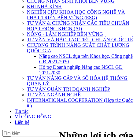
CHỨNG NHẬN SINH KHỐI BỀN VỮNG
KHÍ NHÀ KÍNH
NGHIÊN CỨU KHOA HỌC CÔNG NGHỆ VÀ
PHÁT TRIỂN BỀN VỮNG (ESG)
TƯ VẤN & CHỨNG NHẬN CÁC TIÊU CHUẨN
HOẠT ĐỘNG KHCN (AI)
NÔNG - LÂM NGHIỆP BỀN VỮNG
TƯ VẤN VÀ ĐÀO TẠO TIÊU CHUẨN QUỐC TẾ
CHƯƠNG TRÌNH NĂNG SUẤT CHẤT LƯỢNG
QUỐC GIA
Nâng cao NSCL dựa trên Khoa học, Công nghệ
GĐ 2021-2030
Hỗ trợ Doanh nghiệp Nâng cao NSCL GĐ
2021-2030
TƯ VẤN NÂNG CẤP VÀ SỐ HÓA HỆ THỐNG
QUẢN LÝ
TƯ VẤN QUẢN TRỊ DOANH NGHIỆP
TƯ VẤN NGÀNH NGHỀ
INTERNATIONAL COOPERATION (Hợp tác Quốc
tế)
Tin tức
VÌ CỘNG ĐỒNG
Liên hệ
Những lợi ích của