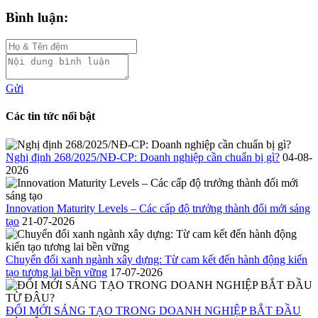
Bình luận:
Gửi
Các tin tức nổi bật
Nghị định 268/2025/NĐ-CP: Doanh nghiệp cần chuẩn bị gì?
04-08-
2026
Innovation Maturity Levels – Các cấp độ trưởng thành đổi mới sáng
tạo
21-07-2026
Chuyển đổi xanh ngành xây dựng: Từ cam kết đến hành động kiến
tạo tương lai bền vững
17-07-2026
ĐỔI MỚI SÁNG TẠO TRONG DOANH NGHIỆP BẮT ĐẦU