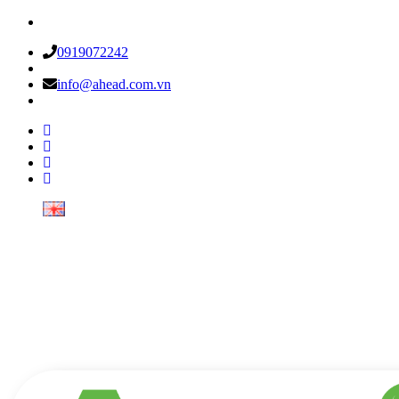
0919072242
info@ahead.com.vn