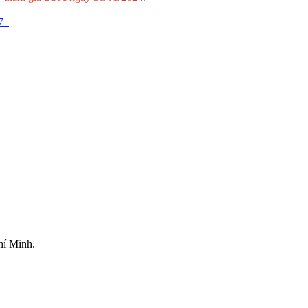
7
hí Minh.