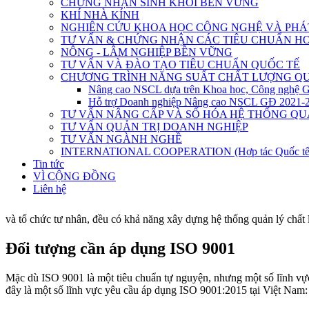
CHỨNG NHẬN SINH KHỐI BỀN VỮNG
KHÍ NHÀ KÍNH
NGHIÊN CỨU KHOA HỌC CÔNG NGHỆ VÀ PHÁT
TƯ VẤN & CHỨNG NHẬN CÁC TIÊU CHUẨN HO
NÔNG - LÂM NGHIỆP BỀN VỮNG
TƯ VẤN VÀ ĐÀO TẠO TIÊU CHUẨN QUỐC TẾ
CHƯƠNG TRÌNH NĂNG SUẤT CHẤT LƯỢNG QU
Nâng cao NSCL dựa trên Khoa học, Công nghệ 
Hỗ trợ Doanh nghiệp Nâng cao NSCL GĐ 2021-
TƯ VẤN NÂNG CẤP VÀ SỐ HÓA HỆ THỐNG QU
TƯ VẤN QUẢN TRỊ DOANH NGHIỆP
TƯ VẤN NGÀNH NGHỀ
INTERNATIONAL COOPERATION (Hợp tác Quốc tế
Tin tức
VÌ CỘNG ĐỒNG
Liên hệ
và tổ chức tư nhân, đều có khả năng xây dựng hệ thống quản lý chất
Đối tượng cần áp dụng ISO 9001
Mặc dù ISO 9001 là một tiêu chuẩn tự nguyện, nhưng một số lĩnh vực
đây là một số lĩnh vực yêu cầu áp dụng ISO 9001:2015 tại Việt Nam: