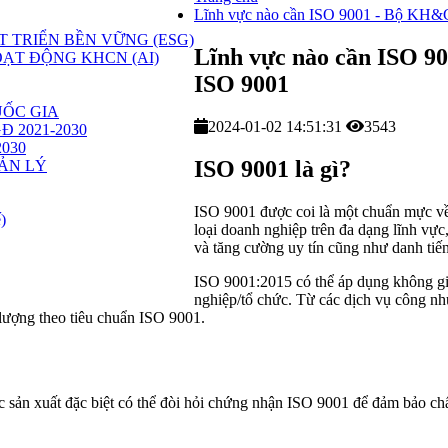
Lĩnh vực nào cần ISO 9001 - Bộ KH&C
 TRIỂN BỀN VỮNG (ESG)
Lĩnh vực nào cần ISO 9
ẠT ĐỘNG KHCN (AI)
ISO 9001
ỐC GIA
2024-01-02 14:51:31
3543
GĐ 2021-2030
2030
ISO 9001 là gì?
ẢN LÝ
ISO 9001
được coi là một chuẩn mực về 
)
loại doanh nghiệp trên đa dạng lĩnh vực
và tăng cường uy tín cũng như danh tiế
ISO 9001:2015 có thể áp dụng
không gi
nghiệp/tổ chức
.
Từ các dịch vụ công nh
 lượng theo tiêu chuẩn ISO 9001.
 sản xuất đặc biệt có thể đòi hỏi chứng nhận ISO 9001 để đảm bảo chấ