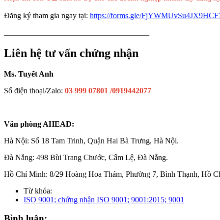
Đăng ký tham gia ngay tại:
https://forms.gle/FjYWMUvSu4JX9HCF
_____________________________________
Liên hệ tư vấn chứng nhận
Ms. Tuyết Anh
Số điện thoại/Zalo:
03 999 07801 /0919442077
Văn phòng AHEAD:
Hà Nội: Số 18 Tam Trinh, Quận Hai Bà Trưng, Hà Nội.
Đà Nẵng: 498 Bùi Trang Chước, Cẩm Lệ, Đà Nẵng.
Hồ Chí Minh: 8/29 Hoàng Hoa Thám, Phường 7, Bình Thạnh, Hồ C
Từ khóa:
ISO 9001; chứng nhận ISO 9001; 9001:2015; 9001
Bình luận: