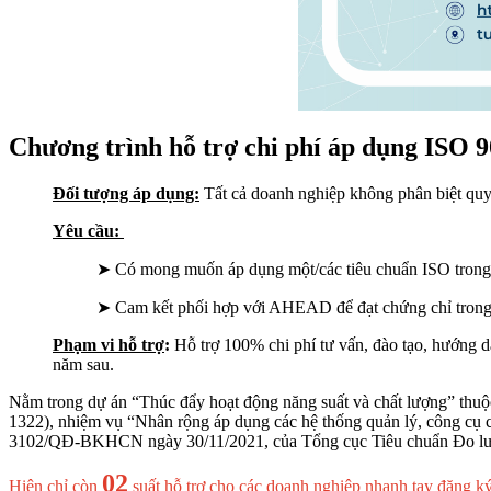
Chương trình hỗ trợ chi phí áp dụng IS
Đối tượng áp dụng:
Tất cả doanh nghiệp không phân biệt qu
Yêu cầu:
➤ Có mong muốn áp dụng một/các tiêu chuẩn ISO trong 
➤ Cam kết phối hợp với AHEAD để đạt chứng chỉ trong 
Phạm vi hỗ trợ
:
Hỗ trợ 100% chi phí tư vấn, đào tạo, hướng 
năm sau.
Nằm trong dự án “Thúc đẩy hoạt động năng suất và chất lượng” thuộc
1322), nhiệm vụ “Nhân rộng áp dụng các hệ thống quản lý, công cụ c
3102/QĐ-BKHCN ngày 30/11/2021, của Tổng cục Tiêu chuẩn Đo lườ
02
Hiện chỉ còn
suất hỗ trợ cho các doanh nghiệp nhanh tay đăng k