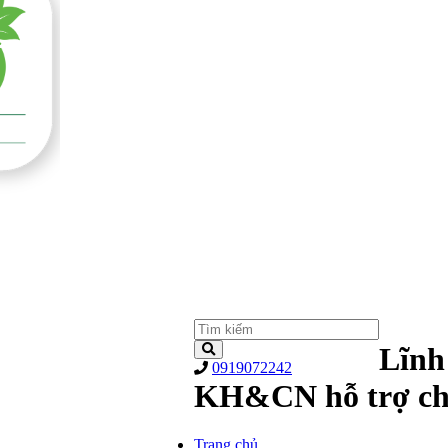
Lĩnh
0919072242
KH&CN hỗ trợ chi
Trang chủ