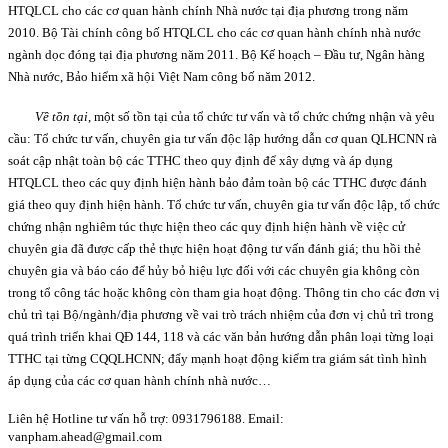
HTQLCL cho các cơ quan hành chính Nhà nước tại địa phương trong năm
2010. Bộ Tài chính công bố HTQLCL cho các cơ quan hành chính nhà nước
ngành dọc đóng tại địa phương năm 2011. Bộ Kế hoạch – Đầu tư, Ngân hàng
Nhà nước, Bảo hiểm xã hội Việt Nam công bố năm 2012.
Về tồn tại
, một số tồn tại của tổ chức tư vấn và tổ chức chứng nhận và yêu
cầu: Tổ chức tư vấn, chuyên gia tư vấn độc lập hướng dẫn cơ quan QLHCNN rà
soát cập nhật toàn bộ các TTHC theo quy định để xây dựng và áp dụng
HTQLCL theo các quy định hiện hành bảo đảm toàn bộ các TTHC được đánh
giá theo quy định hiện hành. Tổ chức tư vấn, chuyên gia tư vấn độc lập, tổ chức
chứng nhận nghiêm túc thực hiện theo các quy định hiện hành về việc cử
chuyên gia đã được cấp thẻ thực hiện hoạt động tư vấn đánh giá; thu hồi thẻ
chuyên gia và báo cáo để hủy bỏ hiệu lực đối với các chuyên gia không còn
trong tổ công tác hoặc không còn tham gia hoạt động. Thông tin cho các đơn vị
chủ trì tại Bộ/ngành/địa phương về vai trò trách nhiệm của đơn vị chủ trì trong
quá trình triển khai QĐ 144, 118 và các văn bản hướng dẫn phân loại từng loại
TTHC tại từng CQQLHCNN; đẩy mạnh hoạt động kiểm tra giám sát tình hình
áp dụng của các cơ quan hành chính nhà nước…
Liên hệ Hotline tư vấn hỗ trợ: 0931796188. Email:
vanpham.ahead@gmail.com