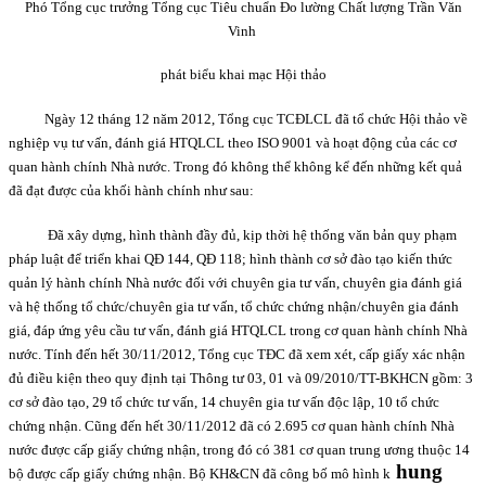
Phó Tổng cục trưởng Tổng cục Tiêu chuẩn Đo lường Chất lượng Trần Văn
Vinh
phát biểu khai mạc Hội thảo
Ngày 12 tháng 12 năm 2012, Tổng cục TCĐLCL đã tổ chức Hội thảo về
nghiệp vụ tư vấn, đánh giá HTQLCL theo ISO 9001 và hoạt động của các cơ
quan hành chính Nhà nước. Trong đó không thể không kể đến những kết quả
đã đạt được của khối hành chính như sau:
Đã xây dựng, hình thành đầy đủ, kịp thời hệ thống văn bản quy phạm
pháp luật để triển khai QĐ 144, QĐ 118; hình thành cơ sở đào tạo kiến thức
quản lý hành chính Nhà nước đối với chuyên gia tư vấn, chuyên gia đánh giá
và hệ thống tổ chức/chuyên gia tư vấn, tổ chức chứng nhận/chuyên gia đánh
giá, đáp ứng yêu cầu tư vấn, đánh giá HTQLCL trong cơ quan hành chính Nhà
nước. Tính đến hết 30/11/2012, Tổng cục TĐC đã xem xét, cấp giấy xác nhận
đủ điều kiện theo quy định tại Thông tư 03, 01 và 09/2010/TT-BKHCN gồm: 3
cơ sở đào tạo, 29 tổ chức tư vấn, 14 chuyên gia tư vấn độc lập, 10 tổ chức
chứng nhận. Cũng đến hết 30/11/2012 đã có 2.695 cơ quan hành chính Nhà
nước được cấp giấy chứng nhận, trong đó có 381 cơ quan trung ương thuộc 14
hung
bộ được cấp giấy chứng nhận. Bộ KH&CN đã công bố mô hình k