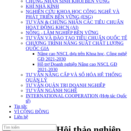
CHỨNG NHẬN SINH KHỐI BỀN VỮNG
KHÍ NHÀ KÍNH
NGHIÊN CỨU KHOA HỌC CÔNG NGHỆ VÀ
PHÁT TRIỂN BỀN VỮNG (ESG)
TƯ VẤN & CHỨNG NHẬN CÁC TIÊU CHUẨN
HOẠT ĐỘNG KHCN (AI)
NÔNG - LÂM NGHIỆP BỀN VỮNG
TƯ VẤN VÀ ĐÀO TẠO TIÊU CHUẨN QUỐC TẾ
CHƯƠNG TRÌNH NĂNG SUẤT CHẤT LƯỢNG
QUỐC GIA
Nâng cao NSCL dựa trên Khoa học, Công nghệ
GĐ 2021-2030
Hỗ trợ Doanh nghiệp Nâng cao NSCL GĐ
2021-2030
TƯ VẤN NÂNG CẤP VÀ SỐ HÓA HỆ THỐNG
QUẢN LÝ
TƯ VẤN QUẢN TRỊ DOANH NGHIỆP
TƯ VẤN NGÀNH NGHỀ
INTERNATIONAL COOPERATION (Hợp tác Quốc
tế)
Tin tức
VÌ CỘNG ĐỒNG
Liên hệ
Hội thảo nghiệp