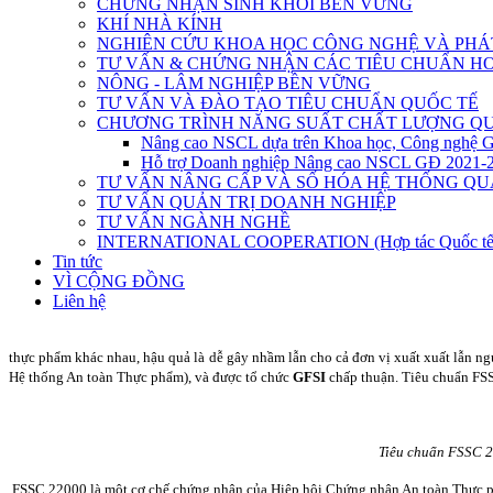
CHỨNG NHẬN SINH KHỐI BỀN VỮNG
KHÍ NHÀ KÍNH
NGHIÊN CỨU KHOA HỌC CÔNG NGHỆ VÀ PHÁT
TƯ VẤN & CHỨNG NHẬN CÁC TIÊU CHUẨN HO
NÔNG - LÂM NGHIỆP BỀN VỮNG
TƯ VẤN VÀ ĐÀO TẠO TIÊU CHUẨN QUỐC TẾ
CHƯƠNG TRÌNH NĂNG SUẤT CHẤT LƯỢNG QU
Nâng cao NSCL dựa trên Khoa học, Công nghệ 
Hỗ trợ Doanh nghiệp Nâng cao NSCL GĐ 2021-
TƯ VẤN NÂNG CẤP VÀ SỐ HÓA HỆ THỐNG QU
TƯ VẤN QUẢN TRỊ DOANH NGHIỆP
TƯ VẤN NGÀNH NGHỀ
INTERNATIONAL COOPERATION (Hợp tác Quốc tế
Tin tức
VÌ CỘNG ĐỒNG
Liên hệ
thực phẩm khác nhau, hậu quả là dễ gây nhầm lẫn cho cả đơn vị xuất xuất lẫn n
Hệ thống An toàn Thực phẩm), và được tổ chức
GFSI
chấp thuận. Tiêu chuẩn FSS
Tiêu chuẩn FSSC 2
FSSC 22000 là một cơ chế chứng nhận của Hiệp hội Chứng nhận An toàn Thực ph