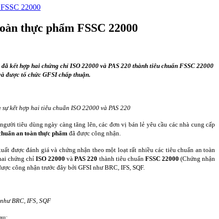
m FSSC 22000
 toàn thực phẩm FSSC 22000
 kết hợp hai chứng chỉ ISO 22000 và PAS 220 thành tiêu chuẩn FSSC 22000
à được tổ chức GFSI chấp thuận.
 sự kết hợp hai tiêu chuẩn ISO 22000 và PAS 220
 người tiêu dùng ngày càng tăng lên, các đơn vị bán lẻ yêu cầu các nhà cung cấp
 chuẩn an toàn thực phẩm
đã được công nhận.
xuất được đánh giá và chứng nhận theo một loạt rất nhiều các tiêu chuẩn an toàn
hai chứng chỉ
ISO 22000
và
PAS 220
thành tiêu chuẩn
FSSC 22000
(Chứng nhận
được công nhận trước đây bởi GFSI như BRC, IFS, SQF.
 như BRC, IFS, SQF
au: