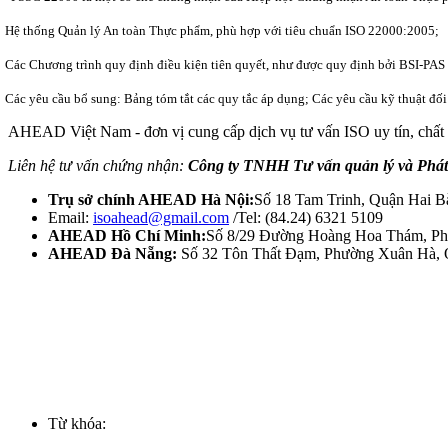
 thống Quản lý An toàn Thực phẩm, phù hợp với tiêu chuẩn ISO 22000:2005;
c Chương trình quy định điều kiện tiên quyết, như được quy định bởi BSI-PAS
c yêu cầu bổ sung: Bảng tóm tắt các quy tắc áp dụng; Các yêu cầu kỹ thuật đối v
AHEAD Việt Nam - đơn vị cung cấp dịch vụ tư vấn ISO uy tín, chất
Liên hệ tư vấn chứng nhận:
Công ty TNHH Tư vấn quản lý và Phát
Trụ sở chính AHEAD Hà Nội:
Số 18 Tam Trinh, Quận Hai B
Email:
isoahead@gmail.com
/Tel: (84.24) 6321 5109
AHEAD Hồ Chí Minh:
Số 8/29 Đường Hoàng Hoa Thám, Phườ
AHEAD Đà Nẵng:
Số 32 Tôn Thất Đạm, Phường Xuân Hà, Q
Từ khóa: