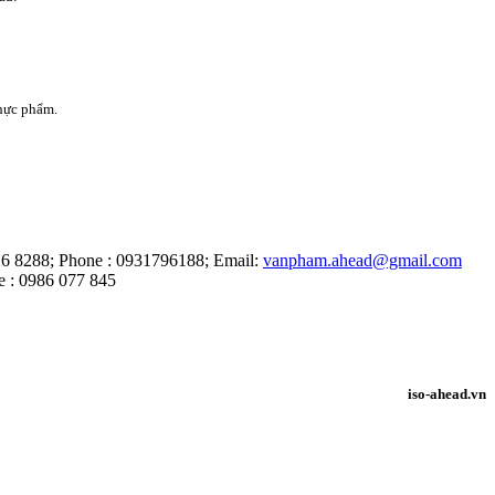
thực phẩm.
6 8288; Phone : 0931796188; Email:
vanpham.ahead@gmail.com
 : 0986 077 845
iso-ahead.vn