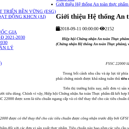
Giới thiệu Hệ thống An toàn thực phẩ
 TRIỂN BỀN VỮNG (ESG)
Giới thiệu Hệ thống An
ẠT ĐỘNG KHCN (AI)
2018-09-11 00:00:00
2152
ỐC GIA
GĐ 2021-2030
Hiệp hội Chứng nhận An toàn Thực phẩm đã
2030
(Chứng nhận Hệ thống An toàn Thực phẩm), v
ẢN LÝ
)
FSSC 22000 là
Trong bối cảnh nhu cầu và áp lực từ phía
phải chứng minh được khả năng tuân thủ
tiêu
Trên thị trường hiện nay, mỗi đơn vị sản 
gười tiêu dùng. Chính vì vậy, Hiệp hội Chứng nhận An toàn Thực phẩm đã kết hợp 
C 22000 được xem là tiêu chuẩn ngang cấp và có thể thay thế cho các tiêu chuẩn 
2000 được có thể thay thế cho các tiêu chuẩn được công nhận trước đây bởi GFSI
ẩm đối với các đơn vị sản xuất thực phẩm. Tiêu chuẩn này bao gồm các yêu cầu s