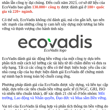
nhân lẫn công ty đại chúng. Đến cuối năm 2023, cơ sở dữ liệu của
EcoVadis bao gồm
130.000+ công ty
được đánh giá ở
180+ quốc
gia
và
220+ ngành
.
Có thể nói, EcoVadis không chỉ đánh giá, mà còn gắn kết, tạo nên
sức mạnh của những công ty cam kết xây dựng một tương lai bền
vững và thịnh vượng cho hành tinh này.
EcoVadis logo
EcoVadis đánh giá tác động bền vững của một công ty dựa trên
phân tích một cách kỹ lưỡng các tài liệu từ đó chấm điểm và đưa ra
xếp hạng. Tất cả các công ty đều có thể thực hiện hoặc yêu cầu các
nhà cung cấp của họ thực hiện đánh giá EcoVadis để chứng minh
sự minh bạch trong toàn bộ chuỗi cung ứng.
Phương pháp đánh giá của EcoVadis được xây dựng, và liên tục cập
nhật, dựa trên các tiêu chuẩn bền vững quốc tế (UNGC, GRI, ISO
và nhiều tiêu chuẩn khác), để xác định 21 chỉ số ở bốn nhóm:
Môi
trường, Lao động và Nhân quyền, Đạo đức và Mua sắm Bền vững.
Vai trò của EcoVadis là tổng hợp và phân tích thông tin bền vững do