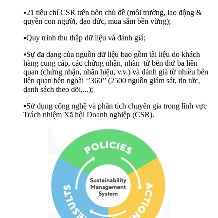
▪️21 tiêu chí CSR trên bốn chủ đề (môi trường, lao động &
quyền con người, đạo đức, mua sắm bền vững);
▪️Quy trình thu thập dữ liệu và đánh giá;
▪️Sự đa dạng của nguồn dữ liệu bao gồm tài liệu do khách
hàng cung cấp, các chứng nhận, nhãn từ bên thứ ba liên
quan (chứng nhận, nhãn hiệu, v.v.) và đánh giá từ nhiều bên
liên quan bên ngoài ‘’360’’ (2500 nguồn giám sát, tin tức,
danh sách theo dõi,...);
▪️Sử dụng công nghệ và phân tích chuyên gia trong lĩnh vực
Trách nhiệm Xã hội Doanh nghiệp (CSR).