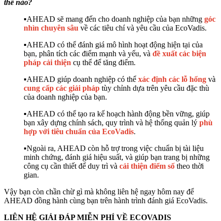
thế nào?
▪️AHEAD sẽ mang đến cho doanh nghiệp của bạn những
góc
nhìn chuyên sâu
về các tiêu chí và yêu cầu của EcoVadis.
▪️AHEAD có thể đánh giá mô hình hoạt động hiện tại của
bạn, phân tích các điểm mạnh và yếu, và
đề xuất các biện
pháp cải thiện
cụ thể để tăng điểm.
▪️AHEAD giúp doanh nghiệp có thể
xác định các lỗ hổng
và
cung cấp các giải pháp
tùy chỉnh dựa trên yêu cầu đặc thù
của doanh nghiệp của bạn.
▪️AHEAD có thể tạo ra kế hoạch hành động bền vững, giúp
bạn xây dựng chính sách, quy trình và hệ thống quản lý
phù
hợp với tiêu chuẩn của EcoVadis
.
▪️Ngoài ra, AHEAD còn hỗ trợ trong việc chuẩn bị tài liệu
minh chứng, đánh giá hiệu suất, và giúp bạn trang bị những
công cụ cần thiết để duy trì và
cải thiện điểm số
theo thời
gian.
Vậy bạn còn chần chừ gì mà không liên hệ ngay hôm nay để
AHEAD đồng hành cùng bạn trên hành trình đánh giá EcoVadis.
LIÊN HỆ GIẢI ĐÁP MIỄN PHÍ VỀ ECOVADIS