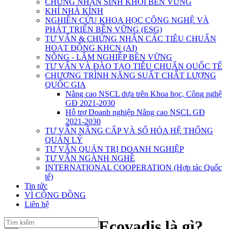
CHỨNG NHẬN SINH KHỐI BỀN VỮNG
KHÍ NHÀ KÍNH
NGHIÊN CỨU KHOA HỌC CÔNG NGHỆ VÀ
PHÁT TRIỂN BỀN VỮNG (ESG)
TƯ VẤN & CHỨNG NHẬN CÁC TIÊU CHUẨN
HOẠT ĐỘNG KHCN (AI)
NÔNG - LÂM NGHIỆP BỀN VỮNG
TƯ VẤN VÀ ĐÀO TẠO TIÊU CHUẨN QUỐC TẾ
CHƯƠNG TRÌNH NĂNG SUẤT CHẤT LƯỢNG
QUỐC GIA
Nâng cao NSCL dựa trên Khoa học, Công nghệ
GĐ 2021-2030
Hỗ trợ Doanh nghiệp Nâng cao NSCL GĐ
2021-2030
TƯ VẤN NÂNG CẤP VÀ SỐ HÓA HỆ THỐNG
QUẢN LÝ
TƯ VẤN QUẢN TRỊ DOANH NGHIỆP
TƯ VẤN NGÀNH NGHỀ
INTERNATIONAL COOPERATION (Hợp tác Quốc
tế)
Tin tức
VÌ CỘNG ĐỒNG
Liên hệ
Ecovadis là gì?