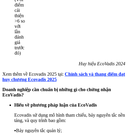
điểm
cải
thiện
>6 so
với
lần
đánh
giá
trước
đó)
Huy hiệu EcoVadis 2024
Xem thêm về Ecovadis 2025 tại:
Chính sách và thang điểm đạt
huy chương Ecovadis 2025
Doanh nghiệp cần chuẩn bị những gì cho chứng nhận
EcoVadis?
Hiểu về phương pháp luận của EcoVadis
Ecovadis sử dụng mô hình tham chiếu, bảy nguyên tắc nền
tảng, và quy trình bao gồm:
▪️Bảy nguyên tắc quản lý;