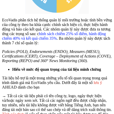
EcoVadis phân tích hệ thống quản lý môi trường hoặc tính bền vững
của công ty theo ba khía cạnh: chính sách hiện có, thực hiện hành
động và báo cáo kết quả. Các nhóm quản lý này được đưa ra tương
ứng các trọng số sau: c
hính sách chiếm 25% số điểm, hành động
chiếm 40% và kết quả chiếm 35%
.
Ba nhóm quản lý này được tách
thành 7 chỉ số quản lý:
Policies (POLI), Endorsements (ENDO), Measures (MESU),
Certifications (CERT), Coverage – Deployment of Actions (COVE),
Reporting (REPO) and 360° News Monitoring (360).
Hiểu về mức độ quan trọng của tài liệu minh chứng
Tài liệu hỗ trợ là một trong những yếu tố tối quan trọng trong quá
trình đánh giá mà EcoVadis yêu cầu. Dưới đây là một số
lưu ý
AHEAD dành cho bạn
→ Tất cả các tài liệu phải có tên công ty, logo, ngày thực hiện
và/hoặc ngày xem xét. Tất cả các ngôn ngữ đều được chấp nhận,
tuy nhiên, nếu tài liệu không được viết bằng Tiếng Anh, bạn nên
đăng tải một bản sao có thể sao chép và dễ dàng trích xuất thông tin.