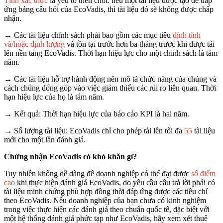
Tính xác thực
là yếu tố then chốt: nếu một tài liệu được tạo để đáp
ứng bảng câu hỏi của EcoVadis, thì tài liệu đó sẽ không được chấp
nhận.
→ Các tài liệu chính sách phải bao gồm các mục tiêu
định tính
và/hoặc định lượng
và tồn tại trước hơn ba tháng trước khi được tải
lên nền tảng EcoVadis. Thời hạn hiệu lực cho một chính sách là tám
năm.
→ Các tài liệu hỗ trợ hành động nên mô tả chức năng của chúng và
cách chúng đóng góp vào việc giảm thiểu các rủi ro liên quan. Thời
hạn hiệu lực của họ là tám năm.
→ Kết quả: Thời hạn hiệu lực của báo cáo KPI là hai năm.
→ Số lượng tài liệu: EcoVadis chỉ cho phép tải lên tối đa
55
tài liệu
mới cho một lần đánh giá.
Chứng nhận EcoVadis có khó khăn gì?
Tuy nhiên không dễ dàng để doanh nghiệp có thể đạt được
số điểm
cao
khi thực hiện đánh giá EcoVadis, do yêu cầu câu trả lời phải có
tài liệu minh chứng phù hợp đồng thời đáp ứng được các tiêu chí
theo EcoVadis. Nếu doanh nghiệp của bạn chưa có kinh nghiệm
trong việc thực hiện các đánh giá theo chuẩn quốc tế, đặc biệt với
một hệ thống đánh giá phức tạp như EcoVadis, hãy xem xét thuê