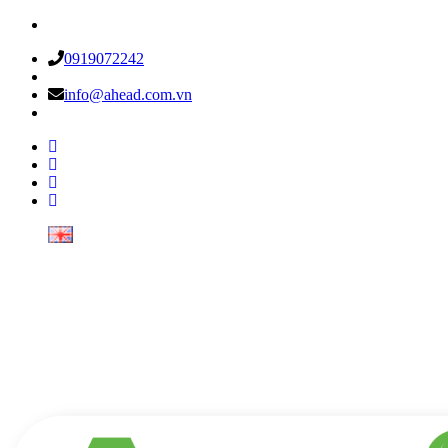
0919072242
info@ahead.com.vn