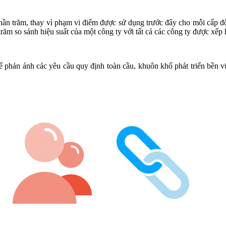
hần trăm, thay vì phạm vi điểm được sử dụng trước đây cho mỗi cấp độ
răm so sánh hiệu suất của một công ty với tất cả các công ty được xếp 
để phản ánh các yêu cầu quy định toàn cầu, khuôn khổ phát triển bền 