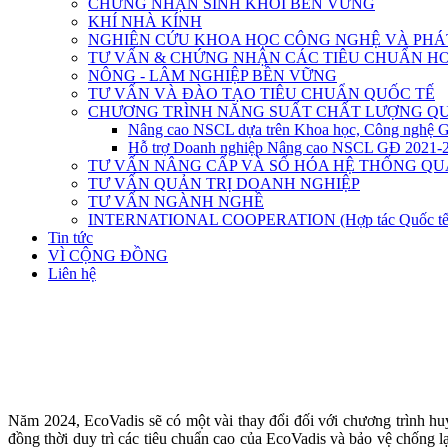
CHỨNG NHẬN SINH KHỐI BỀN VỮNG
KHÍ NHÀ KÍNH
NGHIÊN CỨU KHOA HỌC CÔNG NGHỆ VÀ PHÁT
TƯ VẤN & CHỨNG NHẬN CÁC TIÊU CHUẨN HO
NÔNG - LÂM NGHIỆP BỀN VỮNG
TƯ VẤN VÀ ĐÀO TẠO TIÊU CHUẨN QUỐC TẾ
CHƯƠNG TRÌNH NĂNG SUẤT CHẤT LƯỢNG QU
Nâng cao NSCL dựa trên Khoa học, Công nghệ 
Hỗ trợ Doanh nghiệp Nâng cao NSCL GĐ 2021-
TƯ VẤN NÂNG CẤP VÀ SỐ HÓA HỆ THỐNG QU
TƯ VẤN QUẢN TRỊ DOANH NGHIỆP
TƯ VẤN NGÀNH NGHỀ
INTERNATIONAL COOPERATION (Hợp tác Quốc tế
Tin tức
VÌ CỘNG ĐỒNG
Liên hệ
Năm 2024, EcoVadis sẽ có một vài thay đổi đối với chương trình hu
đồng thời duy trì các tiêu chuẩn cao của EcoVadis và bảo vệ chống lạ