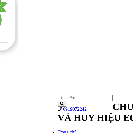
CHƯ
0919072242
VÀ HUY HIỆU E
Trang chủ