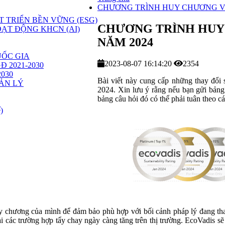
CHƯƠNG TRÌNH HUY CHƯƠNG VÀ
 TRIỂN BỀN VỮNG (ESG)
CHƯƠNG TRÌNH HUY
ẠT ĐỘNG KHCN (AI)
NĂM 2024
ỐC GIA
2023-08-07 16:14:20
2354
GĐ 2021-2030
2030
Bài viết này cung cấp những thay đổi
ẢN LÝ
2024. Xin lưu ý rằng nếu bạn gửi bảng
bảng câu hỏi đó có thể phải tuân theo 
)
y chương của mình để đảm bảo phù hợp với bối cảnh pháp lý đang thay
i các trường hợp tẩy chay ngày càng tăng trên thị trường. EcoVadis sẽ