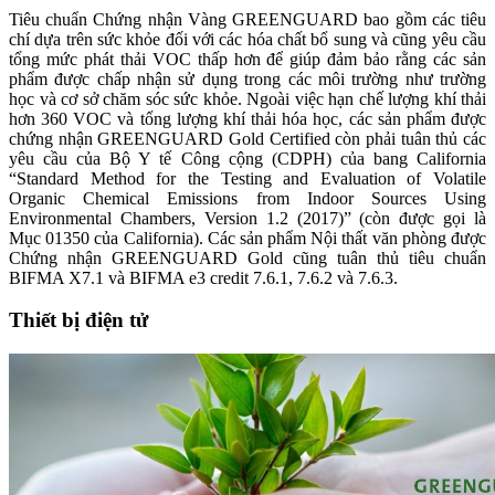
Tiêu chuẩn Chứng nhận Vàng GREENGUARD bao gồm các tiêu
chí dựa trên sức khỏe đối với các hóa chất bổ sung và cũng yêu cầu
tổng mức phát thải VOC thấp hơn để giúp đảm bảo rằng các sản
phẩm được chấp nhận sử dụng trong các môi trường như trường
học và cơ sở chăm sóc sức khỏe. Ngoài việc hạn chế lượng khí thải
hơn 360 VOC và tổng lượng khí thải hóa học, các sản phẩm được
chứng nhận GREENGUARD Gold Certified còn phải tuân thủ các
yêu cầu của Bộ Y tế Công cộng (CDPH) của bang California
“Standard Method for the Testing and Evaluation of Volatile
Organic Chemical Emissions from Indoor Sources Using
Environmental Chambers, Version 1.2 (2017)” (còn được gọi là
Mục 01350 của California). Các sản phẩm Nội thất văn phòng được
Chứng nhận GREENGUARD Gold cũng tuân thủ tiêu chuẩn
BIFMA X7.1 và BIFMA e3 credit 7.6.1, 7.6.2 và 7.6.3.
Thiết bị điện tử