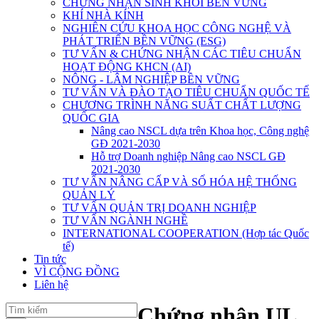
CHỨNG NHẬN SINH KHỐI BỀN VỮNG
KHÍ NHÀ KÍNH
NGHIÊN CỨU KHOA HỌC CÔNG NGHỆ VÀ
PHÁT TRIỂN BỀN VỮNG (ESG)
TƯ VẤN & CHỨNG NHẬN CÁC TIÊU CHUẨN
HOẠT ĐỘNG KHCN (AI)
NÔNG - LÂM NGHIỆP BỀN VỮNG
TƯ VẤN VÀ ĐÀO TẠO TIÊU CHUẨN QUỐC TẾ
CHƯƠNG TRÌNH NĂNG SUẤT CHẤT LƯỢNG
QUỐC GIA
Nâng cao NSCL dựa trên Khoa học, Công nghệ
GĐ 2021-2030
Hỗ trợ Doanh nghiệp Nâng cao NSCL GĐ
2021-2030
TƯ VẤN NÂNG CẤP VÀ SỐ HÓA HỆ THỐNG
QUẢN LÝ
TƯ VẤN QUẢN TRỊ DOANH NGHIỆP
TƯ VẤN NGÀNH NGHỀ
INTERNATIONAL COOPERATION (Hợp tác Quốc
tế)
Tin tức
VÌ CỘNG ĐỒNG
Liên hệ
Chứng nhận UL