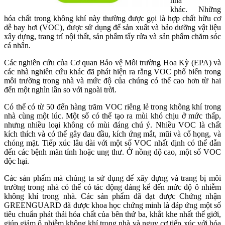
nhà
khác. Những
hóa chất trong không khí này thường được gọi là hợp chất hữu cơ
dễ bay hơi (VOC), được sử dụng để sản xuất và bảo dưỡng vật liệu
xây dựng, trang trí nội thất, sản phẩm tẩy rửa và sản phẩm chăm sóc
cá nhân.
Các nghiên cứu của Cơ quan Bảo vệ Môi trường Hoa Kỳ (EPA) và
các nhà nghiên cứu khác đã phát hiện ra rằng VOC phổ biến trong
môi trường trong nhà và mức độ của chúng có thể cao hơn từ hai
đến một nghìn lần so với ngoài trời.
Có thể có từ 50 đến hàng trăm VOC riêng lẻ trong không khí trong
nhà cùng một lúc. Một số có thể tạo ra mùi khó chịu ở mức thấp,
nhưng nhiều loại không có mùi đáng chú ý. Nhiều VOC là chất
kích thích và có thể gây đau đầu, kích ứng mắt, mũi và cổ họng, và
chóng mặt. Tiếp xúc lâu dài với một số VOC nhất định có thể dẫn
đến các bệnh mãn tính hoặc ung thư. Ở nồng độ cao, một số VOC
độc hại.
Các sản phẩm mà chúng ta sử dụng để xây dựng và trang bị môi
trường trong nhà có thể có tác động đáng kể đến mức độ ô nhiễm
không khí trong nhà. Các sản phẩm đã đạt được Chứng nhận
GREENGUARD đã được khoa học chứng minh là đáp ứng một số
tiêu chuẩn phát thải hóa chất của bên thứ ba, khắt khe nhất thế giới,
giúp giảm ô nhiễm không khí trong nhà và nguy cơ tiếp xúc với hóa