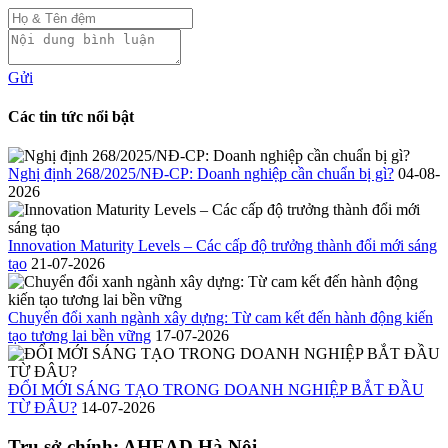
Gửi
Các tin tức nổi bật
Nghị định 268/2025/NĐ-CP: Doanh nghiệp cần chuẩn bị gì?
04-08-
2026
Innovation Maturity Levels – Các cấp độ trưởng thành đổi mới sáng
tạo
21-07-2026
Chuyển đổi xanh ngành xây dựng: Từ cam kết đến hành động kiến
tạo tương lai bền vững
17-07-2026
ĐỔI MỚI SÁNG TẠO TRONG DOANH NGHIỆP BẮT ĐẦU
TỪ ĐÂU?
14-07-2026
Trụ sở chính: AHEAD Hà Nội