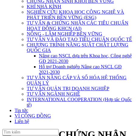
CHỨNG NHẬN SINH KHỐI BỀN VỮNG
KHÍ NHÀ KÍNH
NGHIÊN CỨU KHOA HỌC CÔNG NGHỆ VÀ
PHÁT TRIỂN BỀN VỮNG (ESG)
TƯ VẤN & CHỨNG NHẬN CÁC TIÊU CHUẨN
HOẠT ĐỘNG KHCN (AI)
NÔNG - LÂM NGHIỆP BỀN VỮNG
TƯ VẤN VÀ ĐÀO TẠO TIÊU CHUẨN QUỐC TẾ
CHƯƠNG TRÌNH NĂNG SUẤT CHẤT LƯỢNG
QUỐC GIA
Nâng cao NSCL dựa trên Khoa học, Công nghệ
GĐ 2021-2030
Hỗ trợ Doanh nghiệp Nâng cao NSCL GĐ
2021-2030
TƯ VẤN NÂNG CẤP VÀ SỐ HÓA HỆ THỐNG
QUẢN LÝ
TƯ VẤN QUẢN TRỊ DOANH NGHIỆP
TƯ VẤN NGÀNH NGHỀ
INTERNATIONAL COOPERATION (Hợp tác Quốc
tế)
Tin tức
VÌ CỘNG ĐỒNG
Liên hệ
CHỨNG NHẬN