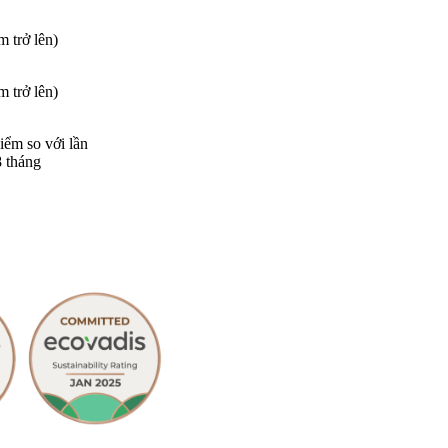
 trở lên)
 trở lên)
iểm so với lần
8 tháng