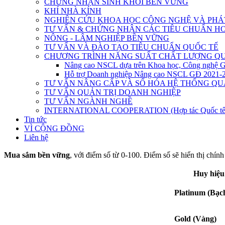
CHỨNG NHẬN SINH KHỐI BỀN VỮNG
KHÍ NHÀ KÍNH
NGHIÊN CỨU KHOA HỌC CÔNG NGHỆ VÀ PHÁT
TƯ VẤN & CHỨNG NHẬN CÁC TIÊU CHUẨN HO
NÔNG - LÂM NGHIỆP BỀN VỮNG
TƯ VẤN VÀ ĐÀO TẠO TIÊU CHUẨN QUỐC TẾ
CHƯƠNG TRÌNH NĂNG SUẤT CHẤT LƯỢNG QU
Nâng cao NSCL dựa trên Khoa học, Công nghệ 
Hỗ trợ Doanh nghiệp Nâng cao NSCL GĐ 2021-
TƯ VẤN NÂNG CẤP VÀ SỐ HÓA HỆ THỐNG QU
TƯ VẤN QUẢN TRỊ DOANH NGHIỆP
TƯ VẤN NGÀNH NGHỀ
INTERNATIONAL COOPERATION (Hợp tác Quốc tế
Tin tức
VÌ CỘNG ĐỒNG
Liên hệ
Mua sắm bền vững
, với điểm số từ 0-100. Điểm số sẽ hiển thị chính
Huy hiệu
Platinum (Bạc
Gold (Vàng)