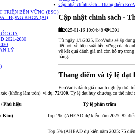
Cập nhật chính sách - Thang điểm EcoV
 TRIỂN BỀN VỮNG (ESG)
Cập nhật chính sách - T
ẠT ĐỘNG KHCN (AI)
2025-01-16 10:04:48
1391
ỐC GIA
GĐ 2021-2030
Từ ngày 1/1/2025, EcoVadis sẽ áp dụng
2030
tiết hơn về hiệu suất bền vững của doa
ẢN LÝ
về kết quả đánh giá mà còn hỗ trợ trong
hàng.
)
Thang điểm và tỷ lệ đạt
EcoVadis đánh giá doanh nghiệp dựa trê
 xác (không làm tròn), ví dụ:
72/100
. Tỷ lệ đạt huy chương cụ thể như 
 / Phù hiệu
Tỷ lệ phần trăm
h Kim)
Top 1% (AHEAD dự kiến năm 2025: 82 điểm 
Top 5% (AHEAD dự kiến năm 2025: 75 điểm 