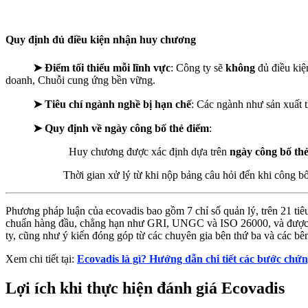
Quy định đủ điều kiện nhận huy chương
➤ Điểm tối thiểu mỗi lĩnh vực
: Công ty sẽ
không
đủ điều kiệ
doanh, Chuỗi cung ứng bền vững.
➤ Tiêu chí ngành nghề bị hạn chế
: Các ngành như sản xuất 
➤ Quy định về ngày công bố thẻ điểm
:
Huy chương được xác định dựa trên
ngày công bố th
Thời gian xử lý từ khi nộp bảng câu hỏi đến khi công bố 
Phương pháp luận của ecovadis bao gồm 7 chỉ số quản lý, trên 21 t
chuẩn hàng đầu, chẳng hạn như GRI, UNGC và ISO 26000, và được giá
ty, cũng như ý kiến đóng góp từ các chuyên gia bên thứ ba và các bên
Xem chi tiết tại:
Ecovadis là gì? Hướng dẫn chi tiết các bước chứ
Lợi ích khi thực hiện đánh giá Ecovadis