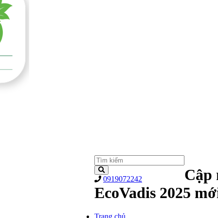
Cập 
0919072242
EcoVadis 2025 mớ
Trang chủ