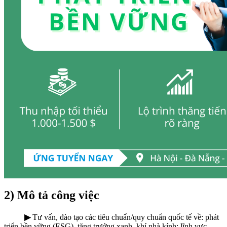
2) Mô tả công việc
▶
Tư vấn, đào tạo các tiêu chuẩn/quy chuẩn quốc tế về: phát
triển bền vững (ESG), tăng trưởng xanh, khí nhà kính; lĩnh vực