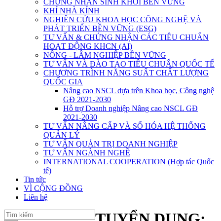
CHỨNG NHẬN SINH KHỐI BỀN VỮNG
KHÍ NHÀ KÍNH
NGHIÊN CỨU KHOA HỌC CÔNG NGHỆ VÀ
PHÁT TRIỂN BỀN VỮNG (ESG)
TƯ VẤN & CHỨNG NHẬN CÁC TIÊU CHUẨN
HOẠT ĐỘNG KHCN (AI)
NÔNG - LÂM NGHIỆP BỀN VỮNG
TƯ VẤN VÀ ĐÀO TẠO TIÊU CHUẨN QUỐC TẾ
CHƯƠNG TRÌNH NĂNG SUẤT CHẤT LƯỢNG
QUỐC GIA
Nâng cao NSCL dựa trên Khoa học, Công nghệ
GĐ 2021-2030
Hỗ trợ Doanh nghiệp Nâng cao NSCL GĐ
2021-2030
TƯ VẤN NÂNG CẤP VÀ SỐ HÓA HỆ THỐNG
QUẢN LÝ
TƯ VẤN QUẢN TRỊ DOANH NGHIỆP
TƯ VẤN NGÀNH NGHỀ
INTERNATIONAL COOPERATION (Hợp tác Quốc
tế)
Tin tức
VÌ CỘNG ĐỒNG
Liên hệ
TUYỂN DỤNG: