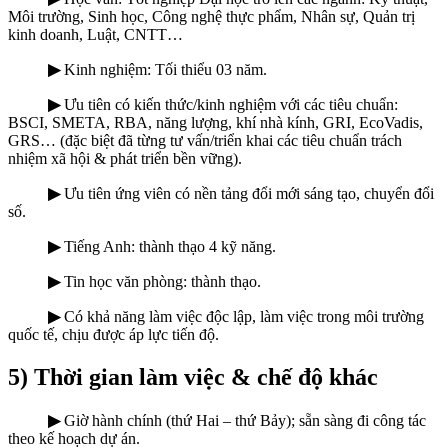
Môi trường, Sinh học, Công nghệ thực phẩm, Nhân sự, Quản trị
kinh doanh, Luật, CNTT…
▶
Kinh nghiệm: Tối thiểu 03 năm.
▶
Ưu tiên có kiến thức/kinh nghiệm với các tiêu chuẩn:
BSCI, SMETA, RBA, năng lượng, khí nhà kính, GRI, EcoVadis,
GRS… (đặc biệt đã từng tư vấn/triển khai các tiêu chuẩn trách
nhiệm xã hội & phát triển bền vững).
▶
Ưu tiên ứng viên có nền tảng đổi mới sáng tạo, chuyển đổi
số.
▶
Tiếng Anh: thành thạo 4 kỹ năng.
▶
Tin học văn phòng: thành thạo.
▶
Có khả năng làm việc độc lập, làm việc trong môi trường
quốc tế, chịu được áp lực tiến độ.
5) Thời gian làm việc & chế độ khác
▶
Giờ hành chính (thứ Hai – thứ Bảy); sẵn sàng đi công tác
theo kế hoạch dự án.