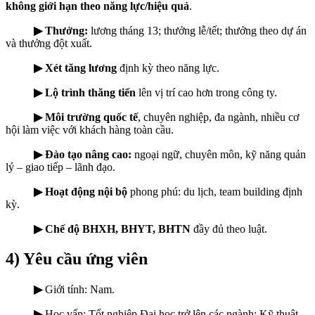
không giới hạn theo năng lực/hiệu quả
.
▶ Thưởng:
lương tháng 13; thưởng lễ/tết; thưởng theo dự án
và thưởng đột xuất.
▶ Xét tăng lương
định kỳ theo năng lực.
▶ Lộ trình thăng tiến
lên vị trí cao hơn trong công ty.
▶ Môi trường quốc tế
, chuyên nghiệp, đa ngành, nhiều cơ
hội làm việc với khách hàng toàn cầu.
▶ Đào tạo nâng cao:
ngoại ngữ, chuyên môn, kỹ năng quản
lý – giao tiếp – lãnh đạo.
▶ Hoạt động nội bộ
phong phú: du lịch, team building định
kỳ.
▶ Chế độ BHXH, BHYT, BHTN
đầy đủ theo luật.
4) Yêu cầu ứng viên
▶
Giới tính: Nam.
▶
Học vấn: Tốt nghiệp Đại học trở lên các ngành: Kỹ thuật,