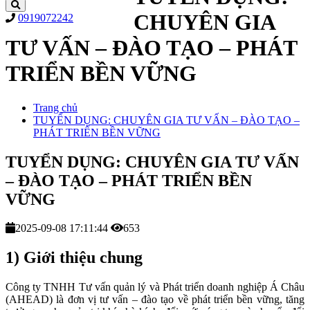
CHUYÊN GIA
0919072242
TƯ VẤN – ĐÀO TẠO – PHÁT
TRIỂN BỀN VỮNG
Trang chủ
TUYỂN DỤNG: CHUYÊN GIA TƯ VẤN – ĐÀO TẠO –
PHÁT TRIỂN BỀN VỮNG
TUYỂN DỤNG: CHUYÊN GIA TƯ VẤN
– ĐÀO TẠO – PHÁT TRIỂN BỀN
VỮNG
2025-09-08 17:11:44
653
1) Giới thiệu chung
Công ty TNHH Tư vấn quản lý và Phát triển doanh nghiệp Á Châu
(AHEAD) là đơn vị tư vấn – đào tạo về phát triển bền vững, tăng